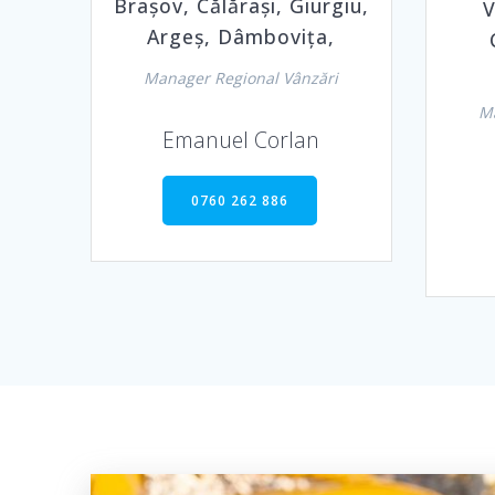
Brașov, Călărași, Giurgiu,
V
Argeș, Dâmbovița,
Manager Regional Vânzări
Ma
Emanuel Corlan
0760 262 886