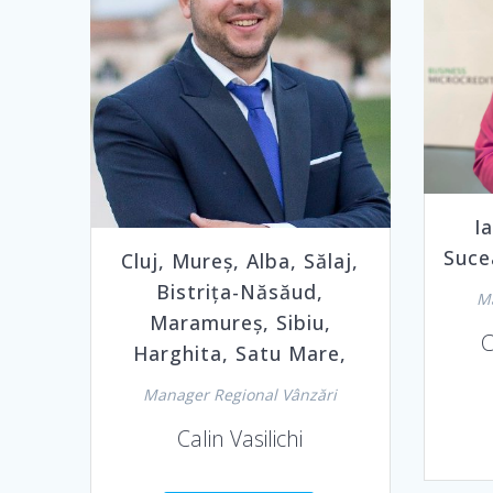
I
Suce
Cluj, Mureș, Alba, Sălaj,
Bistrița-Năsăud,
Ma
Maramureș, Sibiu,
C
Harghita, Satu Mare,
Manager Regional Vânzări
Calin Vasilichi