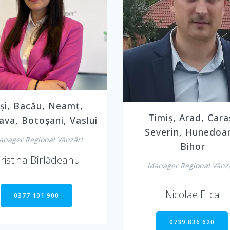
ași, Bacău, Neamț,
Timiș, Arad, Cara
ava, Botoșani, Vaslui
Severin, Hunedoa
nager Regional Vânzări
Bihor
ristina Bîrlădeanu
Manager Regional Vânz
Nicolae Filca
0377 101 900
0739 836 620