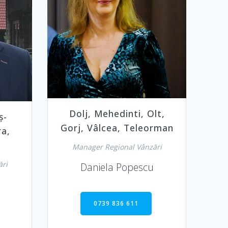
Dolj, Mehedinti, Olt,
ș-
Gorj, Vâlcea, Teleorman
ra,
Manager Regional Vânzări
ări
Daniela Popescu
0739 836 611