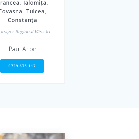
rancea, Ialomița,
Covasna, Tulcea,
Constanța
nager Regional Vânzări
Paul Arion
0739 675 117