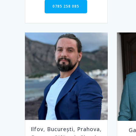
0785 258 085
Ilfov, București, Prahova,
Ga