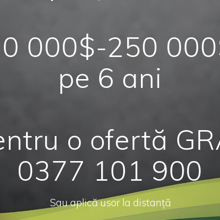
10 000$-250 000
pe 6 ani
ntru o ofertă G
0377 101 900
Sau aplică usor la distanță