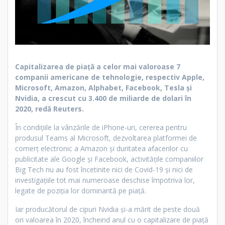
Capitalizarea de piaţă a celor mai valoroase 7
companii americane de tehnologie, respectiv Apple,
Microsoft, Amazon, Alphabet, Facebook, Tesla şi
Nvidia, a crescut cu 3.400 de miliarde de dolari în
2020, redă Reuters.
În condiţiile la vânzările de iPhone-uri, cererea pentru
produsul Teams al Microsoft, dezvoltarea platformei de
comerţ electronic a Amazon şi duritatea afacerilor cu
publicitate ale Google şi Facebook, activităţile companiilor
Big Tech nu au fost încetinite nici de Covid-19 şi nici de
investigaţiile tot mai numeroase deschise împotriva lor,
legate de poziţia lor dominantă pe piaţă.
Iar producătorul de cipuri Nvidia şi-a mărit de peste două
ori valoarea în 2020, încheind anul cu o capitalizare de piaţă