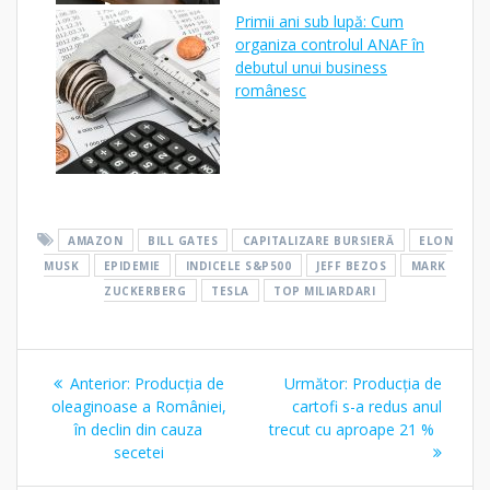
Primii ani sub lupă: Cum
organiza controlul ANAF în
debutul unui business
românesc
AMAZON
BILL GATES
CAPITALIZARE BURSIERĂ
ELON
MUSK
EPIDEMIE
INDICELE S&P500
JEFF BEZOS
MARK
ZUCKERBERG
TESLA
TOP MILIARDARI
Navigare
Articolul
Articolul
Anterior:
Producția de
Următor:
Producția de
în
anterior:
următor:
oleaginoase a României,
cartofi s-a redus anul
în declin din cauza
trecut cu aproape 21 %
articole
secetei