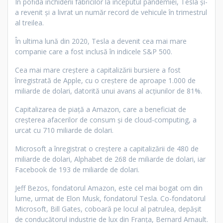
În pofida închiderii fabricilor la începutul pandemiei, Tesla şi-
a revenit şi a livrat un număr record de vehicule în trimestrul
al treilea.
În ultima lună din 2020, Tesla a devenit cea mai mare
companie care a fost inclusă în indicele S&P 500.
Cea mai mare creştere a capitalizării bursiere a fost
înregistrată de Apple, cu o creştere de aproape 1.000 de
miliarde de dolari, datorită unui avans al acţiunilor de 81%.
Capitalizarea de piaţă a Amazon, care a beneficiat de
creşterea afacerilor de consum şi de cloud-computing, a
urcat cu 710 miliarde de dolari.
Microsoft a înregistrat o creştere a capitalizării de 480 de
miliarde de dolari, Alphabet de 268 de miliarde de dolari, iar
Facebook de 193 de miliarde de dolari.
Jeff Bezos, fondatorul Amazon, este cel mai bogat om din
lume, urmat de Elon Musk, fondatorul Tesla. Co-fondatorul
Microsoft, Bill Gates, coboară pe locul al patrulea, depășit
de conducătorul industrie de lux din Franța, Bernard Arnault.