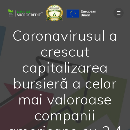
Skip
to
content
Coronavirusul a
crescut
capitalizarea
bursieră a celor
mai valoroase
companii