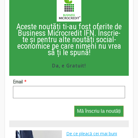
Aceste noutăți ti-au fost oferite de
Business Microcredit IFN. Înscrie-
te și pentru alte noutăți social-
economice pe care nimeni nu vrea
să ți le spună!
Da, e Gratuit!
Email
*
Mă înscriu la noutăți
De ce pleacă cei mai buni