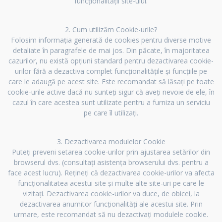
funcționalității site-ului.
2. Cum utilizăm Cookie-urile?
Folosim informația generată de cookies pentru diverse motive
detaliate în paragrafele de mai jos. Din păcate, în majoritatea
cazurilor, nu există opțiuni standard pentru dezactivarea cookie-
urilor fără a dezactiva complet funcționalitățile și funcțiile pe
care le adaugă pe acest site. Este recomandat să lăsați pe toate
cookie-urile active dacă nu sunteți sigur că aveți nevoie de ele, în
cazul în care acestea sunt utilizate pentru a furniza un serviciu
pe care îl utilizați.
3. Dezactivarea modulelor Cookie
Puteți preveni setarea cookie-urilor prin ajustarea setărilor din
browserul dvs. (consultați asistența browserului dvs. pentru a
face acest lucru). Rețineți că dezactivarea cookie-urilor va afecta
funcționalitatea acestui site și multe alte site-uri pe care le
vizitați. Dezactivarea cookie-urilor va duce, de obicei, la
dezactivarea anumitor funcționalități ale acestui site. Prin
urmare, este recomandat să nu dezactivați modulele cookie.