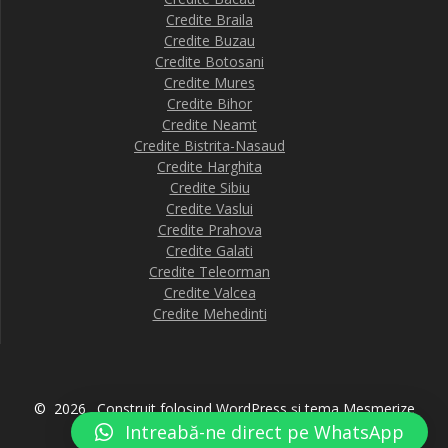
Credite Braila
Credite Buzau
Credite Botosani
Credite Mures
Credite Bihor
Credite Neamt
Credite Bistrita-Nasaud
Credite Harghita
Credite Sibiu
Credite Vaslui
Credite Prahova
Credite Galati
Credite Teleorman
Credite Valcea
Credite Mehedinti
© 2026 . Construit folosind WordPress și
tema Mesmerize
Intreabă-ne direct pe WhatsApp