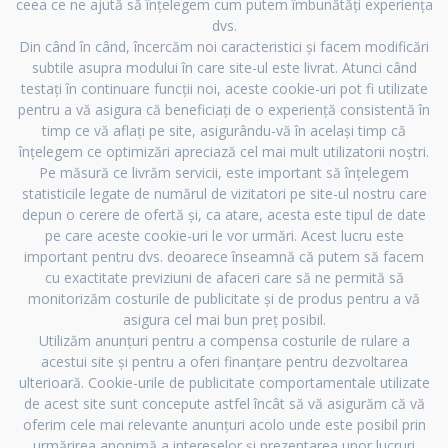
ceea ce ne ajută să înțelegem cum putem îmbunătăți experiența
dvs.
Din când în când, încercăm noi caracteristici și facem modificări
subtile asupra modului în care site-ul este livrat. Atunci când
testați în continuare funcții noi, aceste cookie-uri pot fi utilizate
pentru a vă asigura că beneficiați de o experiență consistentă în
timp ce vă aflați pe site, asigurându-vă în același timp că
înțelegem ce optimizări apreciază cel mai mult utilizatorii noștri.
Pe măsură ce livrăm servicii, este important să înțelegem
statisticile legate de numărul de vizitatori pe site-ul nostru care
depun o cerere de ofertă și, ca atare, acesta este tipul de date
pe care aceste cookie-uri le vor urmări. Acest lucru este
important pentru dvs. deoarece înseamnă că putem să facem
cu exactitate previziuni de afaceri care să ne permită să
monitorizăm costurile de publicitate și de produs pentru a vă
asigura cel mai bun preț posibil.
Utilizăm anunțuri pentru a compensa costurile de rulare a
acestui site și pentru a oferi finanțare pentru dezvoltarea
ulterioară. Cookie-urile de publicitate comportamentale utilizate
de acest site sunt concepute astfel încât să vă asigurăm că vă
oferim cele mai relevante anunțuri acolo unde este posibil prin
urmărirea anonimă a intereselor și prezentarea unor lucruri