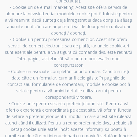
conectat (ă).
• Cookie-uri de e-mail marketing. Acest site oferă servicii de
abonare la newsletter, iar modulele cookie pot fi folosite pentru
a vă reaminti dacă sunteți deja înregistrat și dacă doriți să afișați
anumite notificări care ar putea fi valide doar pentru utilizatorii
abonați / abonați.
• Cookie-uri pentru procesarea comenzilor. Acest site oferă
servicii de comerț electronic sau de plată, iar unele cookie-uri
sunt esențiale pentru a vă asigura că comanda dvs. este reținută
între pagini, astfel încât să o putem procesa în mod
corespunzător.
• Cookie-uri asociate completării unui formular. Când trimiteți
date către un formular, cum ar fi cele găsite în paginile de
contact sau formularele de comentarii, modulele cookie pot fi
setate pentru a vă aminti detaliile utilizatorului pentru
corespondență viitoare.
• Cookie-urile pentru setarea preferințelor în site. Pentru a vă
oferi o experiență extraordinară pe acest site, vă oferim funcția
de setare a preferințelor pentru modul în care acest site rulează
atunci când îl utilizați. Pentru a reține preferințele dvs., trebuie să
setați cookie-urile astfel încât aceste informații să poată fi
numite ori de câte ori interacționați cu o pagină setată în funcție