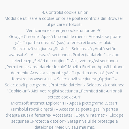
4. Controlul cookie-urilor
Modul de utilizare a cookie-urilor se poate controla din Browser-
ul pe care îl folosiți.
Verificarea existenței cookie-urilor pe PC:
Google Chrome- Apasă butonul de meniu. Aceasta se poate
găsi în partea dreaptă (sus) a ferestrei browser-ului. –
Selectează secțiunea „Setări” – Selectează „Arată setări
avansate”.- Accesează secțiunea „Protecția datelor” iar apoi
selecteazp „Setări de conținut”- Aici, veți regăsi secțiunea
„Permiteți setarea datelor locale” Mozilla Firefox- Apasă butonul
de meniu. Aceasta se poate găsi în partea dreaptă (sus) a
ferestrei browser-ului. – Selectează secțiunea „Opțiuni” –
Selectează pictograma „Protecția datelor”.- Selectează opțiunea
“Cookie-uri”- Aici, veți regăsi secțiunea „Permiteți site-urilor să
seteze cookie-uri”
Microsoft Internet Explorer 11- Apasă pictograma „Setări”
(simbolul roată dințată) – Aceasta se poate găsi în partea
dreaptă (sus) a ferestrei- Accesează „Opțiuni internet”- Click pe
secțiunea „Protecția datelor”- Setați nivelul de protecție a
datelor pe “Mediu”, sau mai mic.