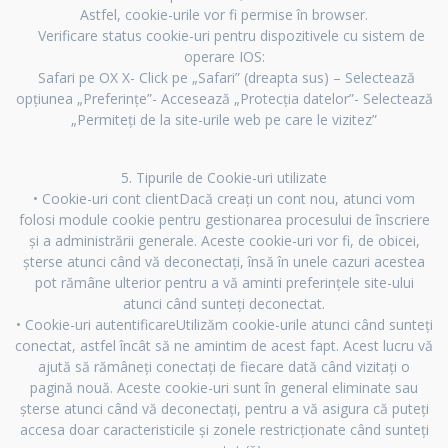
Astfel, cookie-urile vor fi permise în browser.
Verificare status cookie-uri pentru dispozitivele cu sistem de
operare IOS:
Safari pe OX X- Click pe „Safari” (dreapta sus) – Selectează
opțiunea „Preferințe”- Accesează „Protecția datelor”- Selectează
„Permiteți de la site-urile web pe care le vizitez”
5. Tipurile de Cookie-uri utilizate
• Cookie-uri cont clientDacă creați un cont nou, atunci vom
folosi module cookie pentru gestionarea procesului de înscriere
și a administrării generale. Aceste cookie-uri vor fi, de obicei,
șterse atunci când vă deconectați, însă în unele cazuri acestea
pot rămâne ulterior pentru a vă aminti preferințele site-ului
atunci când sunteți deconectat.
• Cookie-uri autentificareUtilizăm cookie-urile atunci când sunteți
conectat, astfel încât să ne amintim de acest fapt. Acest lucru vă
ajută să rămâneți conectați de fiecare dată când vizitați o
pagină nouă. Aceste cookie-uri sunt în general eliminate sau
șterse atunci când vă deconectați, pentru a vă asigura că puteți
accesa doar caracteristicile și zonele restricționate când sunteți