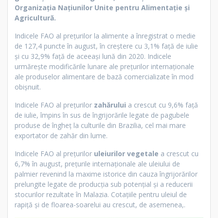
Organizația Națiunilor Unite pentru Alimentație și
Agricultură.
Indicele FAO al prețurilor la alimente a înregistrat o medie
de 127,4 puncte în august, în creștere cu 3,1% față de iulie
și cu 32,9% față de aceeași lună din 2020. Indicele
urmărește modificările lunare ale prețurilor internaționale
ale produselor alimentare de bază comercializate în mod
obișnuit.
Indicele FAO al prețurilor
zahărului
a crescut cu 9,6% față
de iulie, împins în sus de îngrijorările legate de pagubele
produse de îngheț la culturile din Brazilia, cel mai mare
exportator de zahăr din lume.
Indicele FAO al prețurilor
uleiurilor vegetale
a crescut cu
6,7% în august, prețurile internaționale ale uleiului de
palmier revenind la maxime istorice din cauza îngrijorărilor
prelungite legate de producția sub potențial și a reducerii
stocurilor rezultate în Malazia. Cotațiile pentru uleiul de
rapiță și de floarea-soarelui au crescut, de asemenea,.