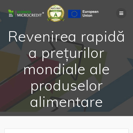
Skip
to
content
Revenirea rapidă
a prețurilor
mondiale ale
produselor
alimentare