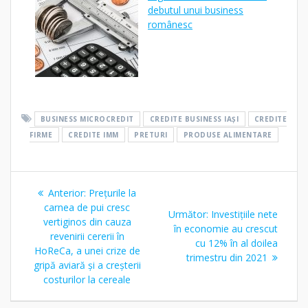
debutul unui business
românesc
BUSINESS MICROCREDIT
CREDITE BUSINESS IAȘI
CREDITE
FIRME
CREDITE IMM
PRETURI
PRODUSE ALIMENTARE
Navigare
Articolul
Anterior:
Prețurile la
în
anterior:
carnea de pui cresc
Articolul
Următor:
Investițiile nete
vertiginos din cauza
următor:
în economie au crescut
articole
revenirii cererii în
cu 12% în al doilea
HoReCa, a unei crize de
trimestru din 2021
gripă aviară și a creșterii
costurilor la cereale