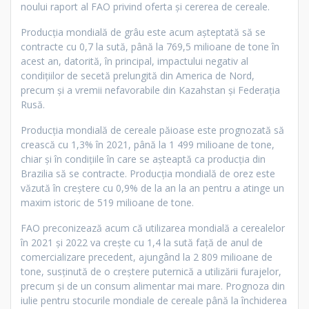
noului raport al FAO privind oferta și cererea de cereale.
Producția mondială de grâu este acum așteptată să se
contracte cu 0,7 la sută, până la 769,5 milioane de tone în
acest an, datorită, în principal, impactului negativ al
condițiilor de secetă prelungită din America de Nord,
precum și a vremii nefavorabile din Kazahstan și Federația
Rusă.
Producția mondială de cereale păioase este prognozată să
crească cu 1,3% în 2021, până la 1 499 milioane de tone,
chiar și în condițiile în care se așteaptă ca producția din
Brazilia să se contracte. Producția mondială de orez este
văzută în creștere cu 0,9% de la an la an pentru a atinge un
maxim istoric de 519 milioane de tone.
FAO preconizează acum că utilizarea mondială a cerealelor
în 2021 și 2022 va crește cu 1,4 la sută față de anul de
comercializare precedent, ajungând la 2 809 milioane de
tone, susținută de o creștere puternică a utilizării furajelor,
precum și de un consum alimentar mai mare. Prognoza din
iulie pentru stocurile mondiale de cereale până la închiderea