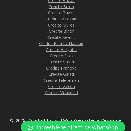
Credite Bacau
Credite Braila
Credite Buzau
Credite Botosani
Credite Mures
Credite Bihor
Credite Neamt
Credite Bistrita-Nasaud
Credite Harghita
Credite Sibiu
Credite Vaslui
Credite Prahova
Credite Galati
Credite Teleorman
Credite Valcea
Credite Mehedinti
© 2026 . Construit folosind WordPress și
tema Mesmerize
Intreabă-ne direct pe WhatsApp