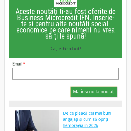
Aceste noutăți ti-au fost oferite de
Business Microcredit IFN. Înscrie-
te și pentru alte noutăți social-
economice pe care nimeni nu vrea
să ți le spună!
Da, e Gratuit!
Email
*
Mă înscriu la noutăți
De ce pleacă cei mai buni
angajați și cum să opriți
hemoragia în 2026