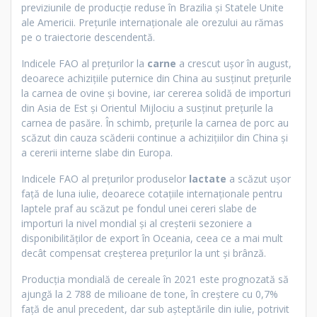
previziunile de producție reduse în Brazilia și Statele Unite
ale Americii. Prețurile internaționale ale orezului au rămas
pe o traiectorie descendentă.
Indicele FAO al prețurilor la
carne
a crescut ușor în august,
deoarece achizițiile puternice din China au susținut prețurile
la carnea de ovine și bovine, iar cererea solidă de importuri
din Asia de Est și Orientul Mijlociu a susținut prețurile la
carnea de pasăre. În schimb, prețurile la carnea de porc au
scăzut din cauza scăderii continue a achizițiilor din China și
a cererii interne slabe din Europa.
Indicele FAO al prețurilor produselor
lactate
a scăzut ușor
față de luna iulie, deoarece cotațiile internaționale pentru
laptele praf au scăzut pe fondul unei cereri slabe de
importuri la nivel mondial și al creșterii sezoniere a
disponibilităților de export în Oceania, ceea ce a mai mult
decât compensat creșterea prețurilor la unt și brânză.
Producția mondială de cereale în 2021 este prognozată să
ajungă la 2 788 de milioane de tone, în creștere cu 0,7%
față de anul precedent, dar sub așteptările din iulie, potrivit