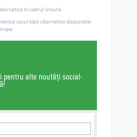
ibernetice în cadrul Uniunii.
eniul securității cibernetice disponibile
Europa.
i pentru alte noutăți social-
ă!