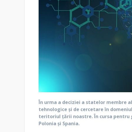
În urma a deciziei a statelor membre a
tehnologice și de cercetare în domeniul
teritoriul țării noastre. În cursa pent
Polonia și Spania.