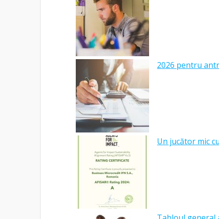
2026 pentru antre
Un jucător mic c
Tabloul general a