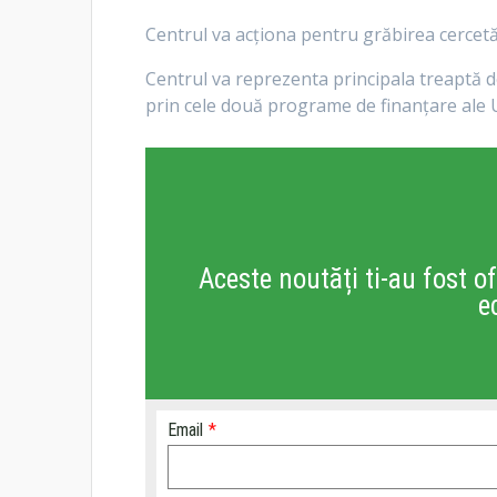
Centrul va acționa pentru grăbirea cercetări
Centrul va reprezenta principala treaptă d
prin cele două programe de finanțare ale 
Aceste noutăți ti-au fost of
e
Email
*