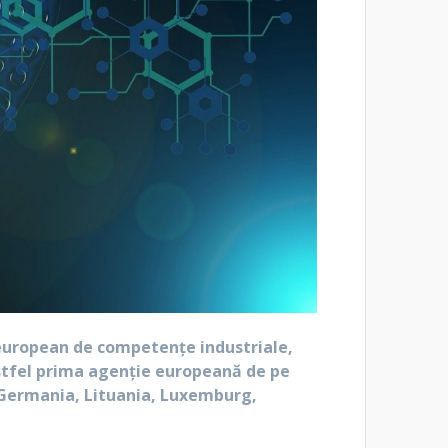
 european de competențe industriale,
astfel prima agenție europeană de pe
a, Germania, Lituania, Luxemburg,