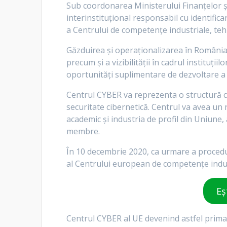
Sub coordonarea Ministerului Finanțelor și M
interinstituțional responsabil cu identific
a Centrului de competențe industriale, teh
Găzduirea și operaționalizarea în România
precum și a vizibilității în cadrul instituți
oportunități suplimentare de dezvoltare a
Centrul CYBER va reprezenta o structură ch
securitate cibernetică. Centrul va avea un r
academic și industria de profil din Uniune,
membre.
În 10 decembrie 2020, ca urmare a procedu
al Centrului european de competențe indust
Eș
Centrul CYBER al UE devenind astfel prima 