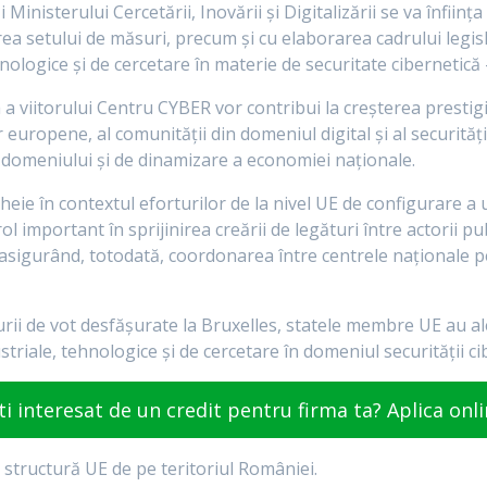
inisterului Cercetării, Inovării și Digitalizării se va înfiin
area setului de măsuri, precum și cu elaborarea cadrului legisl
nologice și de cercetare în materie de securitate cibernetică
 a viitorului Centru CYBER vor contribui la creșterea prest
ilor europene, al comunității din domeniul digital și al securităț
 domeniului și de dinamizare a economiei naționale.
eie în contextul eforturilor de la nivel UE de configurare 
ol important în sprijinirea creării de legături între actorii pu
 asigurând, totodată, coordonarea între centrele naționale p
rii de vot desfășurate la Bruxelles, statele membre UE au al
riale, tehnologice și de cercetare în domeniul securității ci
ti interesat de un credit pentru firma ta? Aplica onli
structură UE de pe teritoriul României.