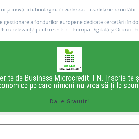
i și inovării tehnologice în vederea consolidării securității c
e gestionare a fondurilor europene dedicate cercetării în dom
UE cu relevanță pentru sector – Europa Digitală și Orizont 
erite de Business Microcredit IFN. Înscrie-te ș
conomice pe care nimeni nu vrea să ți le spun
Da, e Gratuit!