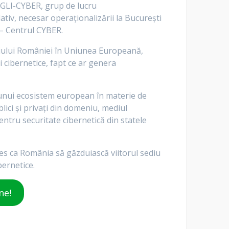
ța GLI-CYBER, grup de lucru
ativ, necesar operaționalizării la București
 – Centrul CYBER.
igiului României în Uniunea Europeană,
ii cibernetice, fapt ce ar genera
a unui ecosistem european în materie de
blici și privați din domeniu, mediul
entru securitate cibernetică din statele
es ca România să găzduiască viitorul sediu
bernetice.
ne!