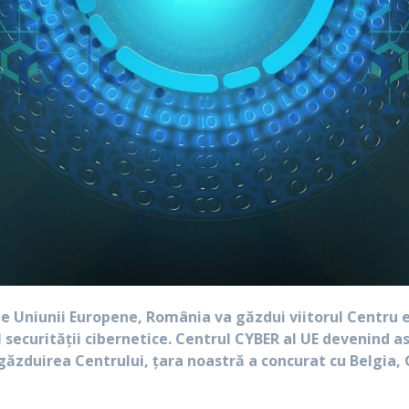
le Uniunii Europene, România va găzdui viitorul Centru
 securității cibernetice. Centrul CYBER al UE devenind 
ru găzduirea Centrului, țara noastră a concurat cu Belgi