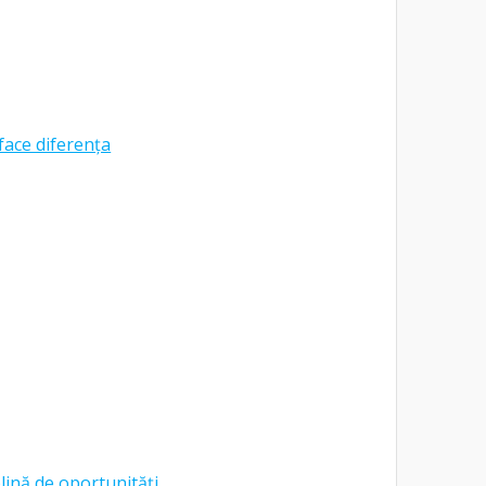
face diferența
lină de oportunități