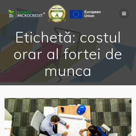
Skip
to
content
Etichetă:
costul
orar al fortei de
munca