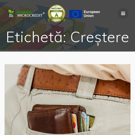
Skip
to
content
Etichetă:
Creștere