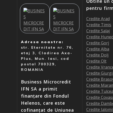
Obtine un c
pentru fir
Credite Arad
Credite Timis
Credite Salaj
Credite Hune
Adresa noastra:
Credite Gorj
str. Eternitate nr. 76,
Credite Alba
etaj 3, Cladirea Axa-
Credite Dolj
Plus, Mun. Iasi, cod
Credite Olt
postal 700329,
Credite Vranc
ROMANIA
Credite Giurg
Credite Braso
Business Microcredit
Credite Mara
IFN SA a primit
Credite Tulce
finanțare din Fondul
Credite Covas
Helenos, care este
Credite Damb
Credite Ialomi
cofinanțat de Uniunea