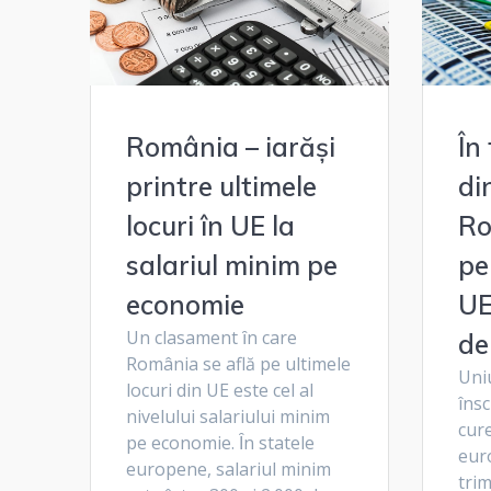
România – iarăși
În
printre ultimele
di
locuri în UE la
Ro
salariul minim pe
pe
economie
UE
Un clasament ȋn care
de
România se află pe ultimele
Uni
locuri din UE este cel al
însc
nivelului salariului minim
cure
pe economie. Ȋn statele
euro
europene, salariul minim
trim