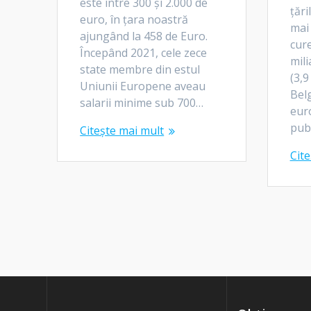
este între 300 și 2.000 de
țăr
euro, ȋn țara noastră
mai 
ajungând la 458 de Euro.
cure
Începând 2021, cele zece
mil
state membre din estul
(3,9
Uniunii Europene aveau
Belg
salarii minime sub 700…
euro
pub
Citește mai mult
Cite