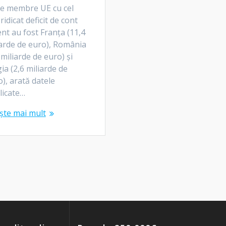
ile membre UE cu cel
ridicat deficit de cont
nt au fost Franța (11,4
iarde de euro), România
 miliarde de euro) și
ia (2,6 miliarde de
), arată datele
licate…
ște mai mult