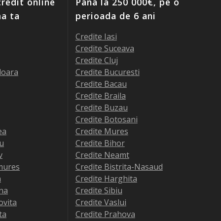
redit online
Pana la 250 000€, pe o
ma ta
perioada de 6 ani
Credite Iasi
Credite Suceava
Credite Cluj
doara
Credite Bucuresti
Credite Bacau
Credite Braila
Credite Buzau
Credite Botosani
ea
Credite Mures
iu
Credite Bihor
v
Credite Neamt
mures
Credite Bistrita-Nasaud
a
Credite Harghita
na
Credite Sibiu
ovita
Credite Vaslui
ta
Credite Prahova