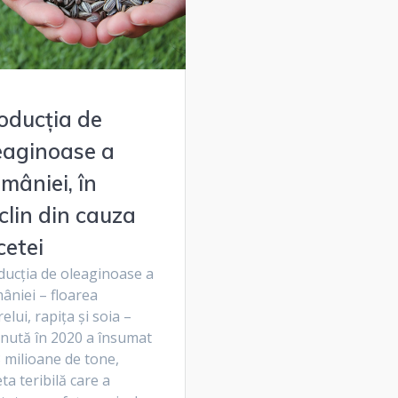
oducția de
eaginoase a
mâniei, în
clin din cauza
cetei
ducția de oleaginoase a
âniei – floarea
elui, rapița și soia –
inută în 2020 a însumat
 milioane de tone,
ta teribilă care a