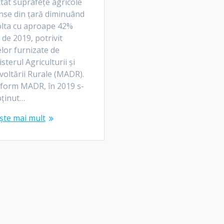
tat suprafețe agricole
inse din țară diminuând
olta cu aproape 42%
 de 2019, potrivit
lor furnizate de
sterul Agriculturii și
voltării Rurale (MADR).
form MADR, în 2019 s-
bținut…
ște mai mult