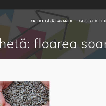
CREDIT FĂRĂ GARANȚII
CAPITAL DE L
chetă:
floarea soar