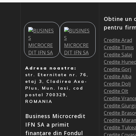
Obtine un c
pentru fir
Credite Arad
Credite Timis
Credite Salaj
Credite Hune
Adresa noastra:
Credite Gorj
str. Eternitate nr. 76,
Credite Alba
etaj 3, Cladirea Axa-
Credite Dolj
Plus, Mun. Iasi, cod
Credite Olt
postal 700329,
Credite Vranc
ROMANIA
Credite Giurg
Credite Braso
Business Microcredit
Credite Mara
IFN SA a primit
Credite Tulce
finanțare din Fondul
Credite Covas