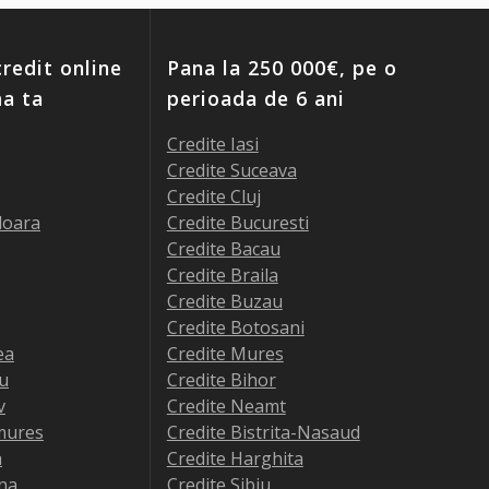
redit online
Pana la 250 000€, pe o
ma ta
perioada de 6 ani
Credite Iasi
Credite Suceava
Credite Cluj
doara
Credite Bucuresti
Credite Bacau
Credite Braila
Credite Buzau
Credite Botosani
ea
Credite Mures
iu
Credite Bihor
v
Credite Neamt
mures
Credite Bistrita-Nasaud
a
Credite Harghita
na
Credite Sibiu