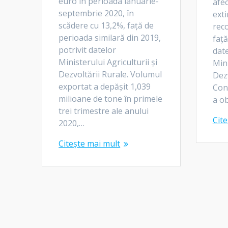
euro în perioada ianuarie-
afec
septembrie 2020, în
ext
scădere cu 13,2%, față de
rec
perioada similară din 2019,
față
potrivit datelor
date
Ministerului Agriculturii și
Mini
Dezvoltării Rurale. Volumul
Dez
exportat a depășit 1,039
Con
milioane de tone în primele
a o
trei trimestre ale anului
Cite
2020,…
Citește mai mult