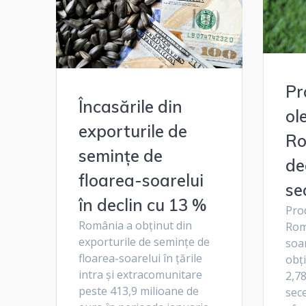
Pr
Încasările din
ol
exporturile de
Ro
semințe de
de
floarea-soarelui
se
în declin cu 13 %
Pro
România a obținut din
Rom
exporturile de semințe de
soar
floarea-soarelui în țările
obț
intra și extracomunitare
2,78
peste 413,9 milioane de
sece