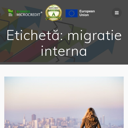
Skip
to
content
Etichetă:
migratie
interna