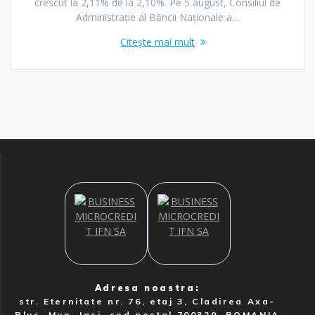
crescut la 2,11% de la 2,10%. Pe 5 august, Consiliul de
Administrație al Băncii Naționale a…
Citește mai mult
Adresa noastra:
str. Eternitate nr. 76, etaj 3, Cladirea Axa-
Plus, Mun. Iasi, cod postal 700329, ROMANIA