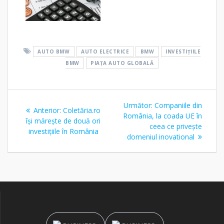
AUTO BMW
AUTO ELECTRICE
BMW
INVESTIȚIILE
BMW
PIAȚA AUTO GLOBALĂ
Navigare
Articolul
Următor:
Companiile din
Articolul
Anterior:
Coletăria.ro
în
următor:
România, la coada UE în
anterior:
își mărește de două ori
ceea ce privește
investiţiile în România
articole
domeniul inovational