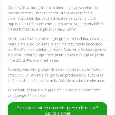
Comenzile au înregistrat o scădere din cauza celor mai
recente restricții impuse pentru stoparea răspândirii
coronavirusului, dar dacă activitatea se va relua după
mijlocul lunii februarie vom putea avea livrări rezonabile în
primul trimestru, a explicat oficialul BMW.
Creşterea vânzărilor de maşini premium în China, cea mai
mare piaţă auto din lume, a sprijinit rezultatele financiare
ale BMW şi ale rivalelor germane Daimler şi Volkswagen, iar
BMW ar trebui să raporteze pentru 2020 o marjă de profit
între 2% şi 3%, a afirmat Peter.
În 2020, vânzările globale de vehicule electrice ale BMW au
crescut cu 31,8% față de 2019, iar producătorul auto vrea
ca în acest an să-și dubleze livrările de mașini pur electrice.
În prezent, grupul BMW produce 13 modele electrificate
vândute pe 74 de piețe.
Ești interesat de un credit pentru firma ta ?
Aplica online!