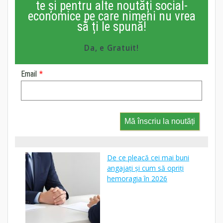
te și pentru alte noutăți social-
economice pe care nimeni nu vrea
să ți le spună!
Da, e Gratuit!
Email
*
Mă înscriu la noutăți
De ce pleacă cei mai buni
angajați și cum să opriți
hemoragia în 2026