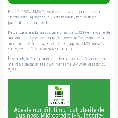
Până în 2023, BMW își va dubla aproape gama de vehicule
electrificate, ajungând la 25 de modele, mai mult de
jumătate fiind pur electrice.
Pe parcusul anului trecut, un număr de 2,324 de milioane de
automobile BMW, Mini şi Rolls-Royce au fost vândute la
nivel mondial. În Europa, vânzările grupului BMW au scăzut
cu 15,7%, iar în SUA au scăzut cu 18%.
În schimb, în China, unde pandemia fost ţinută sub control
mai rapid decât în alte părţi, vânzările BMW au crescut cu
7,4%.
Aceste noutăți ti-au fost oferite de
Business Microcredit IFN. Înscrie-