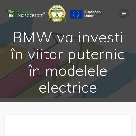
Skip
to
content
BMW va investi
în viitor puternic
în modelele
electrice