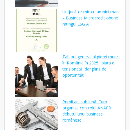
Un jucător mic cu ambiții mari
– Business Microcredit obține
ratingul ESG A
Tabloul general al pieței muncii
în România în 2025: piața e
tensionată, dar plină de
oportunități
Primii ani sub lupă: Cum
organiza controlul ANAF în
debutul unui business
românesc