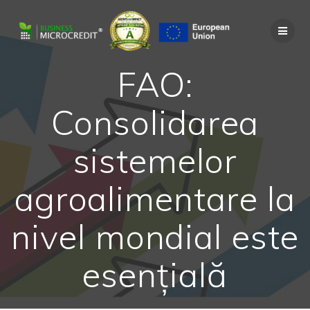
Skip
to
content
FAO:
Consolidarea
sistemelor
agroalimentare la
nivel mondial este
esențială