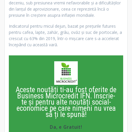
deceniu, sub presiunea vremii nefavorabile şi a dificultăţilor
din lanţul de aprovizionare, ceea ce reprezintă încă o
presiune în creştere asupra inflaţiei mondiale.
Indicatorul pentru micul dejun, bazat pe preţurile futures
pentru cafea, lapte, zahăr, grâu, ovăz şi suc de portocale, a
crescut cu 63% din 2019, într-o mişcare care s-a accelerat
începând cu această vară.
Aceste noutăți ti-au fost oferite de
Business Microcredit IFN. Înscrie-
te și pentru alte noutăți social-
economice pe care nimeni nu vrea
să ți le spună!
Da, e Gratuit!