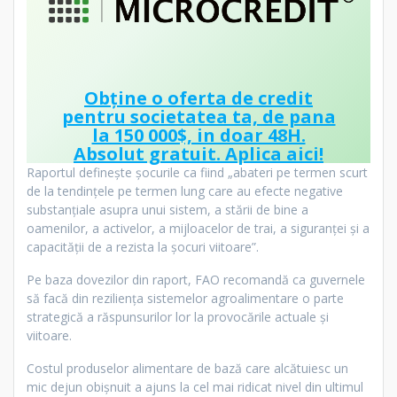
Obține o oferta de credit
pentru societatea ta, de pana
la 150 000$, in doar 48H.
Absolut gratuit.
Aplica aici!
Raportul definește șocurile ca fiind „abateri pe termen scurt
de la tendințele pe termen lung care au efecte negative
substanțiale asupra unui sistem, a stării de bine a
oamenilor, a activelor, a mijloacelor de trai, a siguranței și a
capacității de a rezista la șocuri viitoare”.
Pe baza dovezilor din raport, FAO recomandă ca guvernele
să facă din reziliența sistemelor agroalimentare o parte
strategică a răspunsurilor lor la provocările actuale și
viitoare.
Costul produselor alimentare de bază care alcătuiesc un
mic dejun obişnuit a ajuns la cel mai ridicat nivel din ultimul