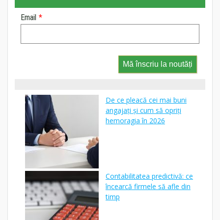
Email
*
Mă înscriu la noutăți
De ce pleacă cei mai buni
angajați și cum să opriți
hemoragia în 2026
Contabilitatea predictivă: ce
încearcă firmele să afle din
timp