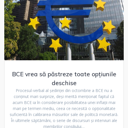
BCE vrea să păstreze toate opțiunile
deschise
Procesul-verbal al ședinței din octombrie a BCE nu a
conținut mari surprize, deși merită menționat faptul că
acum BCE ia în considerare posibilitatea unei inflații mai
mari pe termen mediu, ceea ce necesită o opționalitate
suficientă în calibrarea măsurilor sale de politică monetară.
În ultimele săptămâni, o serie de discursuri și interviuri ale
membrilor consiliului…