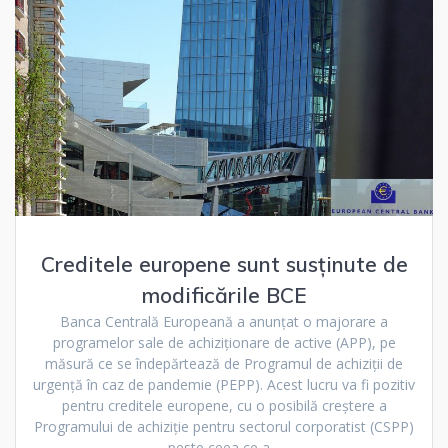
Creditele europene sunt susținute de
modificările BCE
Banca Centrală Europeană a anunțat o majorare a
programelor sale de achiziționare de active (APP), pe
măsură ce se îndepărtează de Programul de achiziții de
urgență în caz de pandemie (PEPP). Acest lucru va fi pozitiv
pentru creditele europene, cu o posibilă creștere a
Programului de achiziție pentru sectorul corporatist (CSPP)
peste ceea ce a…