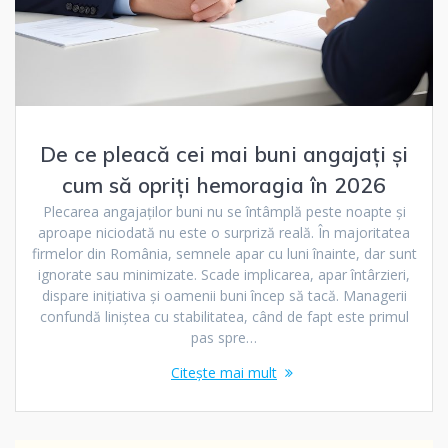
De ce pleacă cei mai buni angajați și
cum să opriți hemoragia în 2026
Plecarea angajaților buni nu se întâmplă peste noapte și
aproape niciodată nu este o surpriză reală. În majoritatea
firmelor din România, semnele apar cu luni înainte, dar sunt
ignorate sau minimizate. Scade implicarea, apar întârzieri,
dispare inițiativa și oamenii buni încep să tacă. Managerii
confundă liniștea cu stabilitatea, când de fapt este primul
pas spre…
Citește mai mult