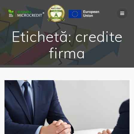
Skip
to
content
Etichetă:
credite
firma