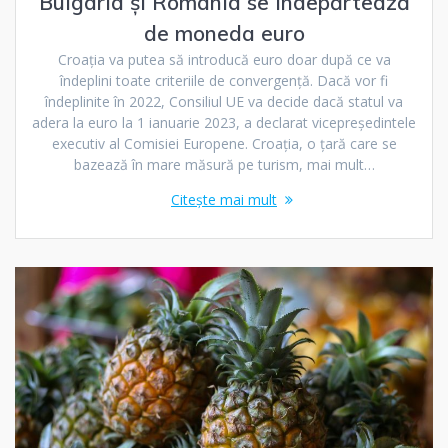
Bulgaria și România se îndepărtează
de moneda euro
Croația va putea să introducă euro doar după ce va
îndeplini toate criteriile de convergență. Dacă vor fi
îndeplinite în 2022, Consiliul UE va decide dacă statul va
adera la euro la 1 ianuarie 2023, a declarat vicepreședintele
executiv al Comisiei Europene. Croația, o țară care se
bazează în mare măsură pe turism, mai mult…
Citește mai mult