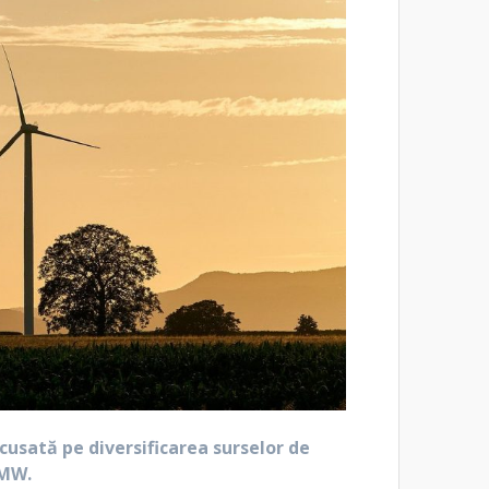
cusată pe diversificarea surselor de
 MW.