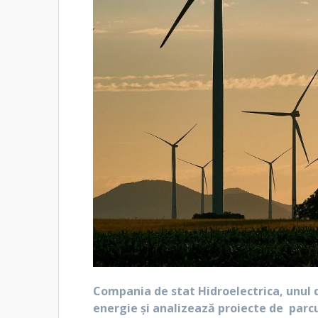
Compania de stat Hidroelectrica, unul d
energie şi analizează proiecte de parcu