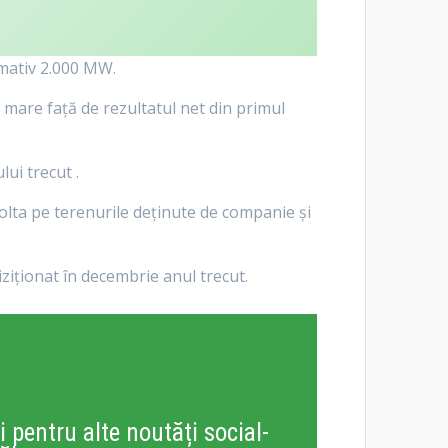
imativ 2.000 MW.
i mare faţă de rezultatul net din primul
lui trecut .
volta pe terenurile deținute de companie și
ziționat în decembrie anul trecut.
i pentru alte noutăți social-