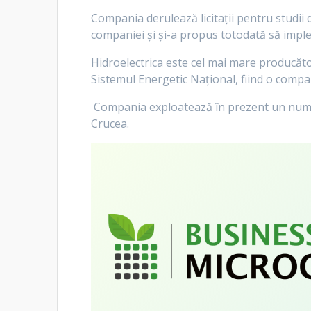
Compania derulează licitaţii pentru studii 
companiei şi şi-a propus totodată să imple
Hidroelectrica este cel mai mare producăto
Sistemul Energetic Național, fiind o compan
Compania exploatează în prezent un număr 
Crucea.