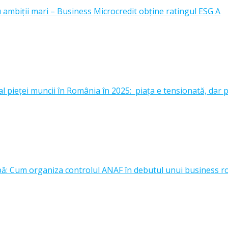
u ambiții mari – Business Microcredit obține ratingul ESG A
l pieței muncii în România în 2025: piața e tensionată, dar p
upă: Cum organiza controlul ANAF în debutul unui business 