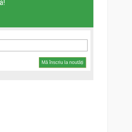
ă!
Mă înscriu la noutăți