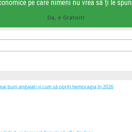
conomice pe care nimeni nu vrea să ți le spun
Da, e Gratuit!
mai buni angajați și cum să opriți hemoragia în 2026