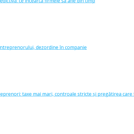
edictivă: ce încearcă firmele să afle din timp
ntreprenorului, dezordine în companie
prenori: taxe mai mari, controale stricte și pregătirea care 