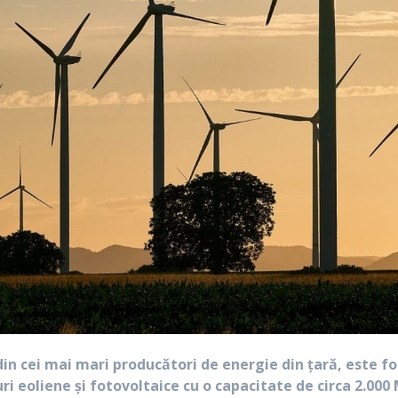
in cei mai mari producători de energie din ţară, este fo
ri eoliene şi fotovoltaice cu o capacitate de circa 2.000