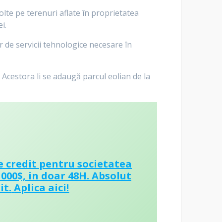
olte pe terenuri aflate în proprietatea
i.
 de servicii tehnologice necesare în
Acestora li se adaugă parcul eolian de la
e credit pentru societatea
 000$, in doar 48H. Absolut
it.
Aplica aici!