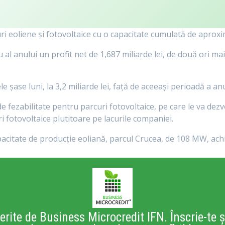
uri eoliene și fotovoltaice cu o capacitate cumulată de aprox
 al anului un profit net de 1,687 miliarde lei, de două ori ma
e şase luni, la 3,2 miliarde lei, faţă de aceeaşi perioadă a anu
de fezabilitate pentru parcuri fotovoltaice, pe care le va dez
 fotovoltaice plutitoare pe lacurile companiei.
pacitate de producție eoliană, parcul Crucea, de 108 MW, achi
erite de Business Microcredit IFN. Înscrie-te ș