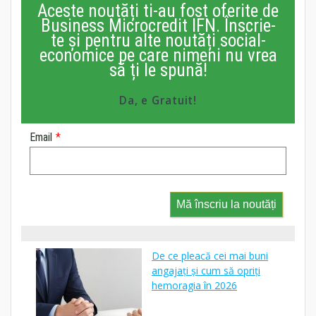
Aceste noutăți ti-au fost oferite de
Business Microcredit IFN. Înscrie-
te și pentru alte noutăți social-
economice pe care nimeni nu vrea
să ți le spună!
Da, e Gratuit!
Email
*
Mă înscriu la noutăți
De ce pleacă cei mai buni
angajați și cum să opriți
hemoragia în 2026