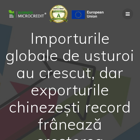
Skip
to
content
Importurile
globale de usturoi
au crescut, dar
exporturile
chinezești record
frânează