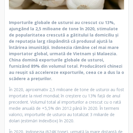
Importurile globale de usturoi au crescut cu 13%,
ajungând la 2,5 milioane de tone în 2020, stimulate
de popularitatea crescută a gătitului la domiciliu și
de reputația larg răspândită că produsul ajută la
întărirea imunității. Indonezia rămâne cel mai mare
importator global, urmată de Vietnam și Malaezia.
China domină exporturile globale de usturoi,
furnizând 89% din volumul total. Producătorii chinezi
au reușit să accelereze exporturile, ceea ce a dus la o
scădere a prețurilor.
În 2020, aproximativ 2,5 milioane de tone de usturoi au fost
importate la nivel mondial; în creștere cu 13% față de anul
precedent. Volumul total al importurilor a crescut cu o rată
medie anuală de +5,5% din 2012 până în 2020. În termeni
valorici, importurile de usturoi au totalizat 3 miliarde de
dolari (estimări IndexBox) în 2020.
În 2020, Indonezia (624K tone), urmată la mare distanță de