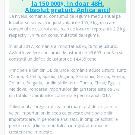
la 150 000$, in doar 48H.
Absolut gratuit.
Aplica aici!
La nivelul României, consumul de legume mediu anual pe
locuitor se situează în jurul valorii de 155,9 kg, din care
consumul de usturoi anual/cap de locuitor reprezintă 2,2 kg,
respectiv 1,41% din consumul total de legume.
În anul 2017, România a importat 6.095,26 tone usturoi.
Având în vedere consumul de usturoi de 43.603 tone/an se
constată un deficit de usturoi de 14.435 tone.
Principalele ţări din UE de unde România aduce usturoi sunt:
Olanda, R. Cehă, Spania, Ungaria, Germania, Grecia, Franţa,
Polonia, Bulgaria, iar din ţările terţe: Turcia, China, Egipt şi
Moldova. Ponderea importurilor din ţări terţe este de 3%
din totalul schimburilor comerciale pentru anul 2017.
Pakistanul a înregistrat cea mai mare rată de creștere a
valorii importurilor, în ceea ce privește principalele țări
importatoare, în perioada analizată, în timp ce achizițiile
pentru ceilalți lideri mondiali au înregistrat ritmuri de
creștere mai modeste.