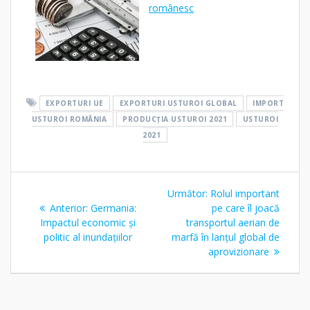
românesc
EXPORTURI UE
EXPORTURI USTUROI GLOBAL
IMPORT
USTUROI ROMÂNIA
PRODUCȚIA USTUROI 2021
USTUROI
2021
Navigare
Articolul
Următor:
Rolul important
în
Articolul
următor:
Anterior:
Germania:
pe care îl joacă
anterior:
Impactul economic și
transportul aerian de
articole
politic al inundațiilor
marfă în lanțul global de
aprovizionare