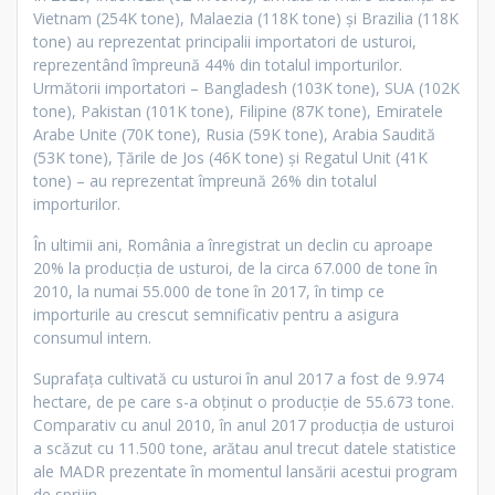
Vietnam (254K tone), Malaezia (118K tone) și Brazilia (118K
tone) au reprezentat principalii importatori de usturoi,
reprezentând împreună 44% din totalul importurilor.
Următorii importatori – Bangladesh (103K tone), SUA (102K
tone), Pakistan (101K tone), Filipine (87K tone), Emiratele
Arabe Unite (70K tone), Rusia (59K tone), Arabia Saudită
(53K tone), Țările de Jos (46K tone) și Regatul Unit (41K
tone) – au reprezentat împreună 26% din totalul
importurilor.
În ultimii ani, România a înregistrat un declin cu aproape
20% la producţia de usturoi, de la circa 67.000 de tone în
2010, la numai 55.000 de tone în 2017, în timp ce
importurile au crescut semnificativ pentru a asigura
consumul intern.
Suprafaţa cultivată cu usturoi în anul 2017 a fost de 9.974
hectare, de pe care s-a obţinut o producţie de 55.673 tone.
Comparativ cu anul 2010, în anul 2017 producţia de usturoi
a scăzut cu 11.500 tone, arătau anul trecut datele statistice
ale MADR prezentate în momentul lansării acestui program
de sprijin.