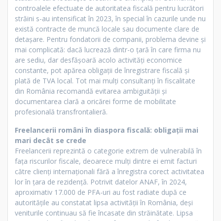
controalele efectuate de autoritatea fiscală pentru lucrători
străini s-au intensificat în 2023, în special în cazurile unde nu
există contracte de muncă locale sau documente clare de
detașare. Pentru fondatorii de companii, problema devine și
mai complicată: dacă lucrează dintr-o țară în care firma nu
are sediu, dar desfășoară acolo activități economice
constante, pot apărea obligații de înregistrare fiscală și
plată de TVA local. Tot mai mulți consultanți în fiscalitate
din România recomandă evitarea ambiguității și
documentarea clară a oricărei forme de mobilitate
profesională transfrontalieră.
Freelancerii români în diaspora fiscală: obligații mai
mari decât se crede
Freelancerii reprezintă o categorie extrem de vulnerabilă în
fața riscurilor fiscale, deoarece mulți dintre ei emit facturi
către clienți internaționali fără a înregistra corect activitatea
lor în țara de rezidență. Potrivit datelor ANAF, în 2024,
aproximativ 17.000 de PFA-uri au fost radiate după ce
autoritățile au constatat lipsa activității în România, deși
veniturile continuau să fie încasate din străinătate. Lipsa