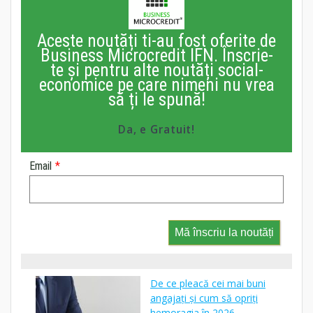
Aceste noutăți ti-au fost oferite de
Business Microcredit IFN. Înscrie-
te și pentru alte noutăți social-
economice pe care nimeni nu vrea
să ți le spună!
Da, e Gratuit!
Email
*
Mă înscriu la noutăți
De ce pleacă cei mai buni
angajați și cum să opriți
hemoragia în 2026