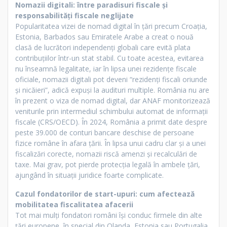
Nomazii digitali: între paradisuri fiscale și
responsabilități fiscale neglijate
Popularitatea vizei de nomad digital în țări precum Croația,
Estonia, Barbados sau Emiratele Arabe a creat o nouă
clasă de lucrători independenți globali care evită plata
contribuțiilor într-un stat stabil. Cu toate acestea, evitarea
nu înseamnă legalitate, iar în lipsa unei rezidențe fiscale
oficiale, nomazii digitali pot deveni “rezidenți fiscali oriunde
și nicăieri”, adică expuși la audituri multiple. România nu are
în prezent o viza de nomad digital, dar ANAF monitorizează
veniturile prin intermediul schimbului automat de informații
fiscale (CRS/OECD). În 2024, România a primit date despre
peste 39.000 de conturi bancare deschise de persoane
fizice române în afara țării. În lipsa unui cadru clar și a unei
fiscalizări corecte, nomazii riscă amenzi și recalculări de
taxe. Mai grav, pot pierde protecția legală în ambele țări,
ajungând în situații juridice foarte complicate.
Cazul fondatorilor de start-upuri: cum afectează
mobilitatea fiscalitatea afacerii
Tot mai mulți fondatori români își conduc firmele din alte
țări europene, în special din Olanda, Estonia sau Portugalia,