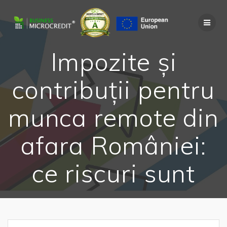
Skip
to
content
Impozite și
contribuții pentru
munca remote din
afara României:
ce riscuri sunt