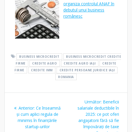
organiza controlul ANAF în
debutul unui business
românesc
BUSINESS MICROCREDIT
BUSINESS MICROCREDIT CREDITE
FIRME
CREDITE AGRO
CREDITE AGRO IAȘI
CREDITE
FIRME
CREDITE IMM
CREDITE PERSOANE JURIDICE IAȘI
ROMANIA
Navigare
Articolul
Următor:
Beneficii
în
Articolul
următor:
Anterior:
Ce înseamnă
salariale deductibile în
anterior:
și cum aplici regula de
2025: ce pot oferi
articole
minimis în finanțările
angajatorii fără să fie
startup-urilor
împovărați de taxe