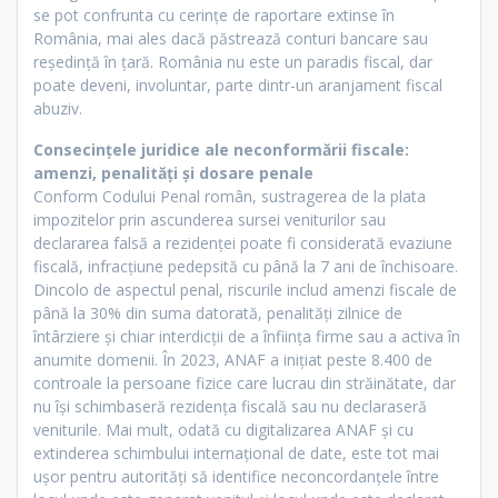
se pot confrunta cu cerințe de raportare extinse în
România, mai ales dacă păstrează conturi bancare sau
reședință în țară. România nu este un paradis fiscal, dar
poate deveni, involuntar, parte dintr-un aranjament fiscal
abuziv.
Consecințele juridice ale neconformării fiscale:
amenzi, penalități și dosare penale
Conform Codului Penal român, sustragerea de la plata
impozitelor prin ascunderea sursei veniturilor sau
declararea falsă a rezidenței poate fi considerată evaziune
fiscală, infracțiune pedepsită cu până la 7 ani de închisoare.
Dincolo de aspectul penal, riscurile includ amenzi fiscale de
până la 30% din suma datorată, penalități zilnice de
întârziere și chiar interdicții de a înființa firme sau a activa în
anumite domenii. În 2023, ANAF a inițiat peste 8.400 de
controale la persoane fizice care lucrau din străinătate, dar
nu își schimbaseră rezidența fiscală sau nu declaraseră
veniturile. Mai mult, odată cu digitalizarea ANAF și cu
extinderea schimbului internațional de date, este tot mai
ușor pentru autorități să identifice neconcordanțele între