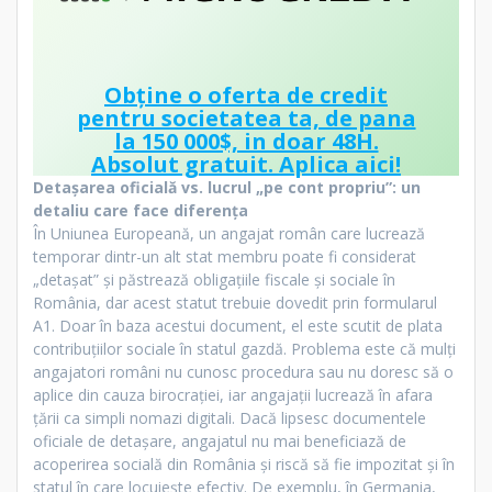
Obține o oferta de credit
pentru societatea ta, de pana
la 150 000$, in doar 48H.
Absolut gratuit.
Aplica aici!
Detașarea oficială vs. lucrul „pe cont propriu”: un
detaliu care face diferența
În Uniunea Europeană, un angajat român care lucrează
temporar dintr-un alt stat membru poate fi considerat
„detașat” și păstrează obligațiile fiscale și sociale în
România, dar acest statut trebuie dovedit prin formularul
A1. Doar în baza acestui document, el este scutit de plata
contribuțiilor sociale în statul gazdă. Problema este că mulți
angajatori români nu cunosc procedura sau nu doresc să o
aplice din cauza birocrației, iar angajații lucrează în afara
țării ca simpli nomazi digitali. Dacă lipsesc documentele
oficiale de detașare, angajatul nu mai beneficiază de
acoperirea socială din România și riscă să fie impozitat și în
statul în care locuiește efectiv. De exemplu, în Germania,