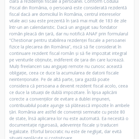
clară a rezidenței fiscale a persoanei. Conform Codului
Fiscal din România, o persoană este considerată rezidentă
fiscal dacă are domiciliul în România, centrul intereselor
vitale aici sau este prezentă în țară mai mult de 183 de zile
într-un an calendaristic. Dacă un angajat sau fondator
român pleacă din țară, dar nu notifică ANAF prin formularul
“Chestionar pentru stabilirea rezidenței fiscale a persoanei
fizice la plecarea din România”, riscă să fie considerat în
continuare rezident fiscal român și să fie impozitat integral
pe veniturile obținute, indiferent de țara din care lucrează.
Mulți freelanceri sau angajați remote nu cunosc această
obligație, ceea ce duce la acumularea de datorii fiscale
neintenționate. Pe de altă parte, țara gazdă poate
considera că persoana a devenit rezident fiscal acolo, ceea
ce duce la situații de dublă impozitare. În lipsa aplicării
corecte a convențiilor de evitare a dublei impuneri,
contribuabilul poate ajunge să plătească impozite în ambele
țări. România are astfel de convenții semnate cu peste 80
de state, însă aplicarea lor nu este automată. Ea necesită o
documentație riguroasă, adeverințe fiscale și traduceri
legalizate. Efortul birocratic nu este de neglijat, dar evită
situații neplăcute și costisitoare.