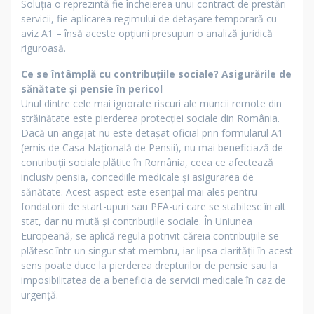
Soluția o reprezintă fie încheierea unui contract de prestări
servicii, fie aplicarea regimului de detașare temporară cu
aviz A1 – însă aceste opțiuni presupun o analiză juridică
riguroasă.
Ce se întâmplă cu contribuțiile sociale? Asigurările de
sănătate și pensie în pericol
Unul dintre cele mai ignorate riscuri ale muncii remote din
străinătate este pierderea protecției sociale din România.
Dacă un angajat nu este detașat oficial prin formularul A1
(emis de Casa Națională de Pensii), nu mai beneficiază de
contribuții sociale plătite în România, ceea ce afectează
inclusiv pensia, concediile medicale și asigurarea de
sănătate. Acest aspect este esențial mai ales pentru
fondatorii de start-upuri sau PFA-uri care se stabilesc în alt
stat, dar nu mută și contribuțiile sociale. În Uniunea
Europeană, se aplică regula potrivit căreia contribuțiile se
plătesc într-un singur stat membru, iar lipsa clarității în acest
sens poate duce la pierderea drepturilor de pensie sau la
imposibilitatea de a beneficia de servicii medicale în caz de
urgență.