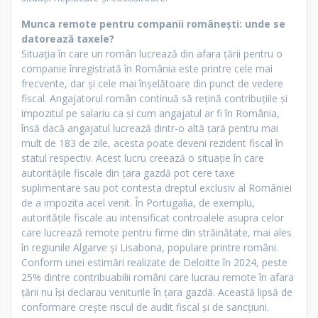
Munca remote pentru companii românești: unde se
datorează taxele?
Situația în care un român lucrează din afara țării pentru o
companie înregistrată în România este printre cele mai
frecvente, dar și cele mai înșelătoare din punct de vedere
fiscal. Angajatorul român continuă să rețină contribuțiile și
impozitul pe salariu ca și cum angajatul ar fi în România,
însă dacă angajatul lucrează dintr-o altă țară pentru mai
mult de 183 de zile, acesta poate deveni rezident fiscal în
statul respectiv. Acest lucru creează o situație în care
autoritățile fiscale din țara gazdă pot cere taxe
suplimentare sau pot contesta dreptul exclusiv al României
de a impozita acel venit. În Portugalia, de exemplu,
autoritățile fiscale au intensificat controalele asupra celor
care lucrează remote pentru firme din străinătate, mai ales
în regiunile Algarve și Lisabona, populare printre români.
Conform unei estimări realizate de Deloitte în 2024, peste
25% dintre contribuabilii români care lucrau remote în afara
țării nu își declarau veniturile în țara gazdă. Această lipsă de
conformare crește riscul de audit fiscal și de sancțiuni.