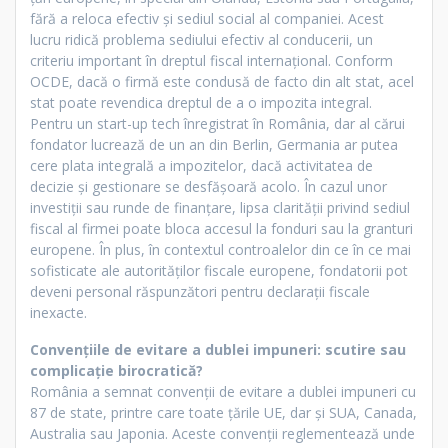
fără a reloca efectiv și sediul social al companiei. Acest
lucru ridică problema sediului efectiv al conducerii, un
criteriu important în dreptul fiscal internațional. Conform
OCDE, dacă o firmă este condusă de facto din alt stat, acel
stat poate revendica dreptul de a o impozita integral.
Pentru un start-up tech înregistrat în România, dar al cărui
fondator lucrează de un an din Berlin, Germania ar putea
cere plata integrală a impozitelor, dacă activitatea de
decizie și gestionare se desfășoară acolo. În cazul unor
investiții sau runde de finanțare, lipsa clarității privind sediul
fiscal al firmei poate bloca accesul la fonduri sau la granturi
europene. În plus, în contextul controalelor din ce în ce mai
sofisticate ale autorităților fiscale europene, fondatorii pot
deveni personal răspunzători pentru declarații fiscale
inexacte.
Convențiile de evitare a dublei impuneri: scutire sau
complicație birocratică?
România a semnat convenții de evitare a dublei impuneri cu
87 de state, printre care toate țările UE, dar și SUA, Canada,
Australia sau Japonia. Aceste convenții reglementează unde