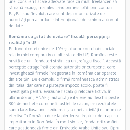
unei consilieri fiscale adecvate face ca mulți freelanceri să
rămână expuși, mai ales când primesc plăți prin conturi
PayPal sau Revolut, care sunt deja monitorizate de
autorități prin acordurile internaționale de schimb automat
de date.
România ca „stat de evitare” fiscală: percepții și
realități în UE
Pe fondul cotei unice de 10% și al unor contribuții sociale
relativ mici comparativ cu alte state din UE, România este
privită de unii fondatori străini ca un „refugiu fiscal”. Această
percepție atrage însă atenția autorităților europene, care
investighează firmele înregistrate în România dar operate
din alte țări. De exemplu, o firmă românească administrată
din Italia, dar care nu plătește impozit acolo, poate fi
investigată pentru evaziune fiscală și relocare fictivă. În
ultimii doi ani, ANAF și autoritățile italiene au deschis peste
300 de anchete comune în astfel de cazuri, iar rezultatele
sunt clare: lipsa unui sediu real și a unei activități economice
efective în România duce la pierderea dreptului de a aplica
impozitarea în România. În mod similar, fondatorii români
care gestionează firme din Emiratele Arabe Unite sau Cipru