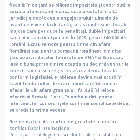
fiscală: în ce țară se plătesc impozitele și contribuțiile
sociale atunci când munca este prestată în altă
jurisdicție decât cea a angajatorului? Dincolo de
avantajele vieții la distanță, se ascund riscuri fiscale
majore care pot duce la penalități, duble impozitări
sau chiar sancțiuni penale. În 2023, peste 140.000 de
români lucrau remote pentru firme din afara
României sau pentru companii românești din alte
țări, potrivit datelor furnizate de ANAF și Eurostat.
Însă o bună parte dintre aceștia nu declară veniturile
corect sau nu își înregistrează rezidența fiscală
conform legislației. Problema devine mai acută în
cazul fondatorilor de start-upuri care își conduc
afacerile din afara granițelor, fără să își reloce
efectiv și firmele. Fiscul, în ambele țări, poate
interveni. Iar consecințele sunt mai complicate decât
se crede la prima vedere.
Rezidența fiscală: centrul de greutate al oricărui
conflict fiscal internațional
Primul pas în înțelegerea riscurilor fiscale este stabilirea