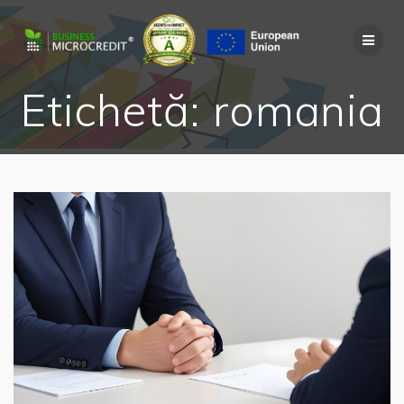
Skip
to
content
Etichetă:
romania