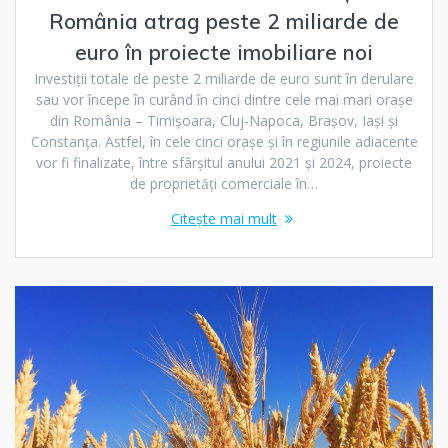
România atrag peste 2 miliarde de
euro în proiecte imobiliare noi
Investiții totale de peste 2 miliarde de euro sunt în derulare
sau vor începe în curând în cinci dintre cele mai mari orașe
din România – Timișoara, Cluj-Napoca, Brașov, Iași și
Constanța. Astfel, în cele cinci orașe și în regiunile adiacente
vor fi finalizate, între sfârșitul anului 2021 și 2024, proiecte
de proprietăți comerciale în…
Citește mai mult