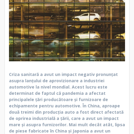
Criza sanitară a avut un impact negativ pronunțat
asupra lanțului de aprovizionare a industriei
automotive la nivel mondial. Acest lucru este
determinat de faptul că pandemia a afectat
principalele țări producătoare și furnizoare de
echipamente pentru automotive. În China, aproape
două treimi din producția auto a fost direct afectată
de oprirea industrială a țării, care a avut un impact
mare și asupra furnizorilor. Mai mult decât atât, lipsa
de piese fabricate în China și Japonia a avut un