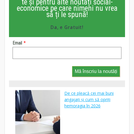
te și pentru alte noutăți social-
economice pe care nimeni nu vrea
să ți le spună!
Da, e Gratuit!
Email
*
Mă înscriu la noutăți
De ce pleacă cei mai buni
angajați și cum să opriți
hemoragia în 2026