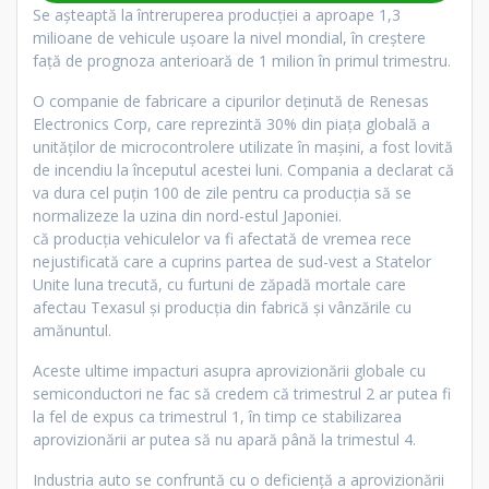
Se așteaptă la întreruperea producției a aproape 1,3
milioane de vehicule ușoare la nivel mondial, în creștere
față de prognoza anterioară de 1 milion în primul trimestru.
O companie de fabricare a cipurilor deținută de Renesas
Electronics Corp, care reprezintă 30% din piața globală a
unităților de microcontrolere utilizate în mașini, a fost lovită
de incendiu la începutul acestei luni. Compania a declarat că
va dura cel puțin 100 de zile pentru ca producția să se
normalizeze la uzina din nord-estul Japoniei.
că producția vehiculelor va fi afectată de vremea rece
nejustificată care a cuprins partea de sud-vest a Statelor
Unite luna trecută, cu furtuni de zăpadă mortale care
afectau Texasul și producția din fabrică și vânzările cu
amănuntul.
Aceste ultime impacturi asupra aprovizionării globale cu
semiconductori ne fac să credem că trimestrul 2 ar putea fi
la fel de expus ca trimestrul 1, în timp ce stabilizarea
aprovizionării ar putea să nu apară până la trimestul 4.
Industria auto se confruntă cu o deficiență a aprovizionării