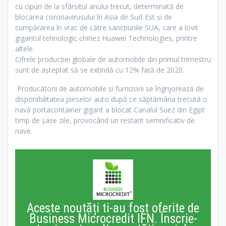
cu cipuri de la sfârșitul anului trecut, determinată de
blocarea coronavirusului în Asia de Sud-Est și de
cumpărarea în vrac de către sancțiunile SUA, care a lovit
gigantul tehnologic chinez Huawei Technologies, printre
altele.
Cifrele producției globale de automobile din primul trimestru
sunt de așteptat să se extindă cu 12% față de 2020.
Producătorii de automobile și furnizorii se îngrijorează de
disponibilitatea pieselor auto după ce săptămâna trecută o
navă portacontainer gigant a blocat Canalul Suez din Egipt
timp de șase zile, provocând un restant semnificativ de
nave.
Aceste noutăți ti-au fost oferite de
Business Microcredit IFN. Înscrie-