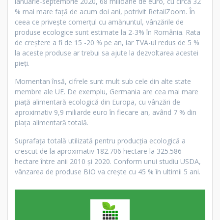
ianuarie-septembrie 2020, 68 milioane de euro, cu circa 32
% mai mare față de acum doi ani, potrivit RetailZoom. În
ceea ce privește comerțul cu amănuntul, vânzările de
produse ecologice sunt estimate la 2-3% în România. Rata
de creștere a fi de 15 -20 % pe an, iar TVA-ul redus de 5 %
la aceste produse ar trebui sa ajute la dezvoltarea acestei
pieți.
Momentan însă, cifrele sunt mult sub cele din alte state
membre ale UE. De exemplu, Germania are cea mai mare
piață alimentară ecologică din Europa, cu vânzări de
aproximativ 9,9 miliarde euro în fiecare an, având 7 % din
piața alimentară totală.
Suprafața totală utilizată pentru producția ecologică a
crescut de la aproximativ 182.706 hectare la 325.586
hectare între anii 2010 și 2020. Conform unui studiu USDA,
vânzarea de produse BIO va crește cu 45 % în ultimii 5 ani.