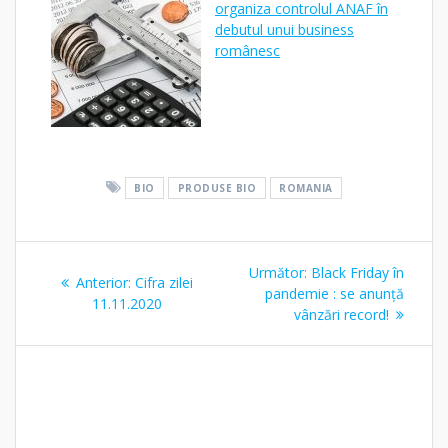
organiza controlul ANAF în
debutul unui business
românesc
BIO
PRODUSE BIO
ROMANIA
Navigare
Articolul
Următor:
Black Friday în
Articolul
Anterior:
Cifra zilei
în
următor:
pandemie : se anunță
anterior:
11.11.2020
vânzări record!
articole