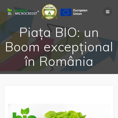
Skip
to
content
Piața BIO: un
Boom excepțional
în România