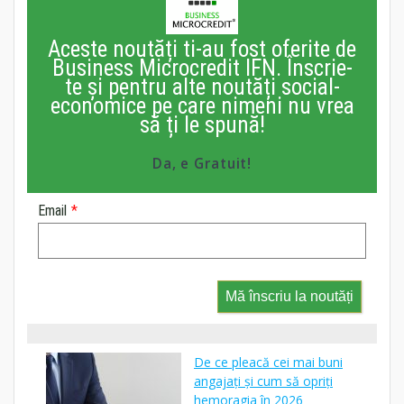
Aceste noutăți ti-au fost oferite de
Business Microcredit IFN. Înscrie-
te și pentru alte noutăți social-
economice pe care nimeni nu vrea
să ți le spună!
Da, e Gratuit!
Email
*
Mă înscriu la noutăți
De ce pleacă cei mai buni
angajați și cum să opriți
hemoragia în 2026