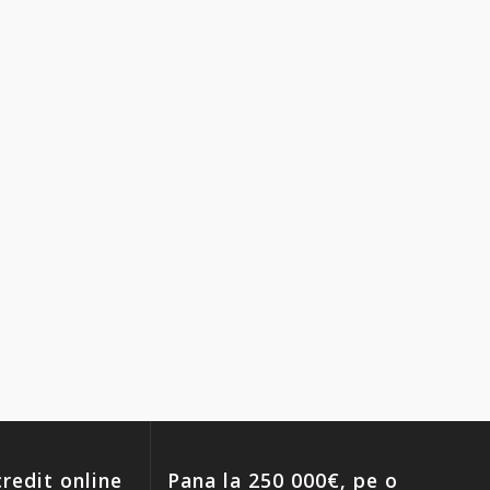
redit online
Pana la 250 000€, pe o