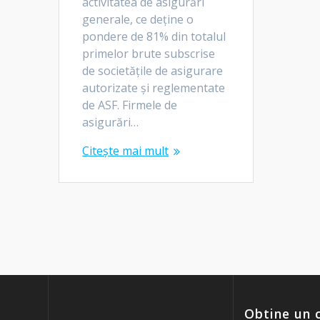
activitatea de asigurări
generale, ce deține o
pondere de 81% din totalul
primelor brute subscrise
de societățile de asigurare
autorizate și reglementate
de ASF. Firmele de
asigurări…
Citește mai mult
Obtine un c