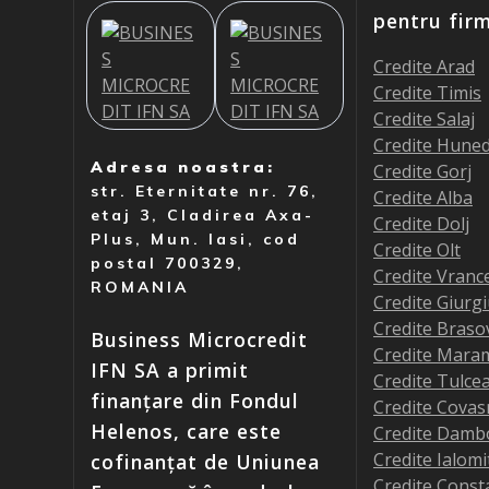
pentru fir
Credite Arad
Credite Timis
Credite Salaj
Credite Hune
Adresa noastra:
Credite Gorj
str. Eternitate nr. 76,
Credite Alba
etaj 3, Cladirea Axa-
Credite Dolj
Plus, Mun. Iasi, cod
Credite Olt
postal 700329,
Credite Vranc
ROMANIA
Credite Giurg
Credite Braso
Business Microcredit
Credite Mara
IFN SA a primit
Credite Tulce
finanțare din Fondul
Credite Covas
Helenos, care este
Credite Damb
Credite Ialomi
cofinanțat de Uniunea
Credite Const