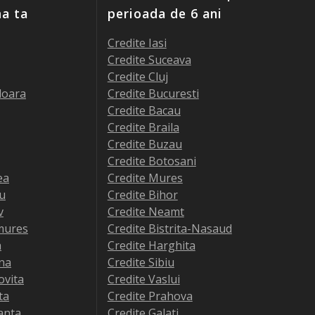
ma ta
perioada de 6 ani
Credite Iasi
Credite Suceava
Credite Cluj
doara
Credite Bucuresti
Credite Bacau
Credite Braila
Credite Buzau
Credite Botosani
ea
Credite Mures
iu
Credite Bihor
v
Credite Neamt
mures
Credite Bistrita-Nasaud
a
Credite Harghita
na
Credite Sibiu
ovita
Credite Vaslui
ta
Credite Prahova
anta
Credite Galati