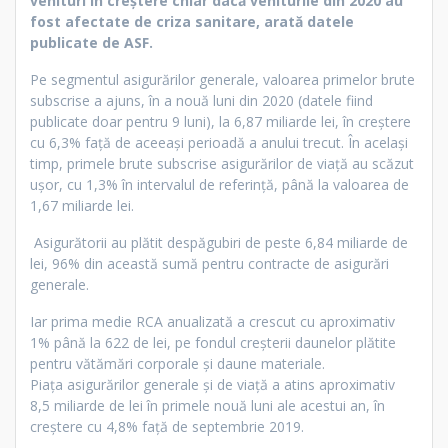
venituri în creștere chiar dacă veniturile din 2020 au
fost afectate de criza sanitare, arată datele
publicate de ASF.
Pe segmentul asigurărilor generale, valoarea primelor brute
subscrise a ajuns, în a nouă luni din 2020 (datele fiind
publicate doar pentru 9 luni), la 6,87 miliarde lei, în creștere
cu 6,3% față de aceeași perioadă a anului trecut. În același
timp, primele brute subscrise asigurărilor de viață au scăzut
ușor, cu 1,3% în intervalul de referință, până la valoarea de
1,67 miliarde lei.
Asigurătorii au plătit despăgubiri de peste 6,84 miliarde de
lei, 96% din această sumă pentru contracte de asigurări
generale.
Iar prima medie RCA anualizată a crescut cu aproximativ
1% până la 622 de lei, pe fondul creșterii daunelor plătite
pentru vătămări corporale și daune materiale.
Piața asigurărilor generale și de viață a atins aproximativ
8,5 miliarde de lei în primele nouă luni ale acestui an, în
creștere cu 4,8% față de septembrie 2019.