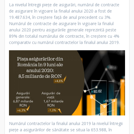
La nivelul întregii piețe de asigurări, numărul de contracte
de asigurare în vigoare la finalul anului 2020 a fost de
19.487.634, în creștere față de anul precedent cu 3%.
Numărul de contracte de asigurare în vigoare la finalul
anului 2020 pentru asigurările generale reprezintă peste
89% din totalul numărului de contracte, în creștere cu 4%
comparativ cu numărul contractelor la finalul anului 2019.
Numărul contractelor la finalul anului 2019 la nivelul întregii
piețe a asigurărilor de sănătate se situa la 653.988, în