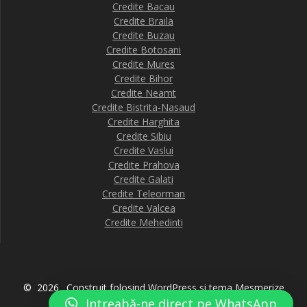
Credite Bacau
Credite Braila
Credite Buzau
Credite Botosani
Credite Mures
Credite Bihor
Credite Neamt
Credite Bistrita-Nasaud
Credite Harghita
Credite Sibiu
Credite Vaslui
Credite Prahova
Credite Galati
Credite Teleorman
Credite Valcea
Credite Mehedinti
© 2026 . Construit folosind WordPress și
tema Mesmerize
Intreabă-ne direct pe WhatsApp