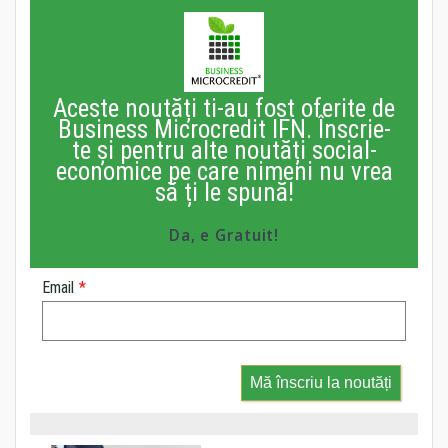
Aceste noutăți ti-au fost oferite de
Business Microcredit IFN. Înscrie-
te și pentru alte noutăți social-
economice pe care nimeni nu vrea
să ți le spună!
Da, e Gratuit!
Email
*
Mă înscriu la noutăți