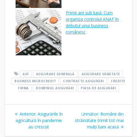
Primii ani sub lupă: Cum
organiza controlul ANAF în
debutul unui business
românesc
ASF
ASIGURARE GENERALĂ
ASIGURARE SĂNĂTATE
BUSINESS MICROCREDIT
CONTRACTE ASIGURĂRI
CREDITE
FIRMA
DOMENIUL ASIGURĂRI
PIAȚA DE ASIGURĂRI
Navigare
Articolul
Articolul
Anterior:
Asigurările în
Următor:
Românii din
în
anterior:
următor:
agricultură în pandemie
străinătate trimit tot mai
au crescut
mulți bani acasă
articole