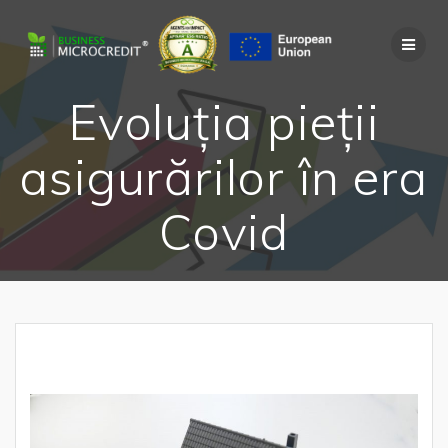
Skip
to
content
Evoluția pieții
asigurărilor în era
Covid