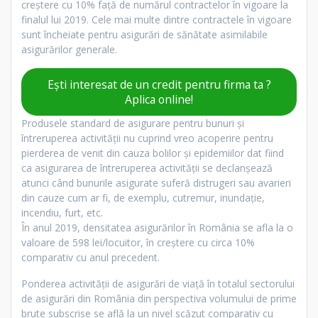
creștere cu 10% față de numărul contractelor în vigoare la
finalul lui 2019. Cele mai multe dintre contractele în vigoare
sunt încheiate pentru asigurări de sănătate asimilabile
asigurărilor generale.
Ești interesat de un credit pentru firma ta ?
Aplica online!
Produsele standard de asigurare pentru bunuri și
întreruperea activității nu cuprind vreo acoperire pentru
pierderea de venit din cauza bolilor și epidemiilor dat fiind
ca asigurarea de întreruperea activității se declanșează
atunci când bunurile asigurate suferă distrugeri sau avarieri
din cauze cum ar fi, de exemplu, cutremur, inundație,
incendiu, furt, etc.
În anul 2019, densitatea asigurărilor în România se afla la o
valoare de 598 lei/locuitor, în creștere cu circa 10%
comparativ cu anul precedent.
Ponderea activității de asigurări de viață în totalul sectorului
de asigurări din România din perspectiva volumului de prime
brute subscrise se află la un nivel scăzut comparativ cu