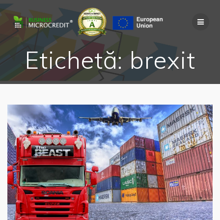
Skip
to
content
Etichetă:
brexit