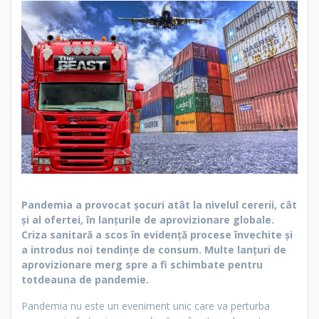
Pandemia a provocat șocuri atât la nivelul cererii, cât
și al ofertei, în lanțurile de aprovizionare globale.
Criza sanitară a scos în evidență procese învechite și
a introdus noi tendințe de consum. Multe lanțuri de
aprovizionare merg spre a fi schimbate pentru
totdeauna de pandemie.
Pandemia nu este un eveniment unic care va perturba