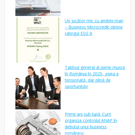
Un jucător mic cu ambiții mari
– Business Microcredit obține
ratingul ESG A
Tabloul general al pieței muncii
în România în 2025: piața e
tensionată, dar plină de
oportunități
Primii ani sub lupă: Cum
organiza controlul ANAF în
debutul unui business
românesc