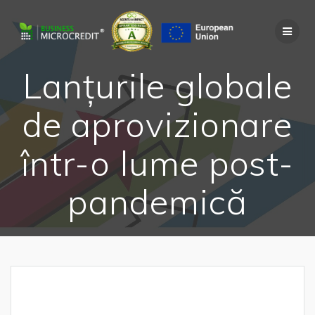
Skip
to
content
Lanțurile globale
de aprovizionare
într-o lume post-
pandemică