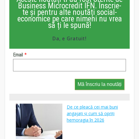
Business Microcredit IFN. Înscrie-
te și pentru alte noutăți social-
economice pe care nimeni nu vrea
să ți le spună!
Da, e Gratuit!
Email
*
Mă înscriu la noutăți
De ce pleacă cei mai buni
angajați și cum să opriți
hemoragia în 2026