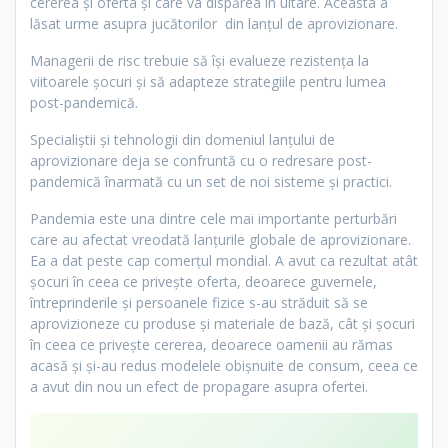
cererea și oferta și care va dispărea în uitare. Aceasta a
lăsat urme asupra jucătorilor din lanțul de aprovizionare.
Managerii de risc trebuie să își evalueze rezistența la
viitoarele șocuri și să adapteze strategiile pentru lumea
post-pandemică.
Specialiștii și tehnologii din domeniul lanțului de
aprovizionare deja se confruntă cu o redresare post-
pandemică înarmată cu un set de noi sisteme și practici.
Pandemia este una dintre cele mai importante perturbări
care au afectat vreodată lanțurile globale de aprovizionare.
Ea a dat peste cap comerțul mondial. A avut ca rezultat atât
șocuri în ceea ce privește oferta, deoarece guvernele,
întreprinderile și persoanele fizice s-au străduit să se
aprovizioneze cu produse și materiale de bază, cât și șocuri
în ceea ce privește cererea, deoarece oamenii au rămas
acasă și și-au redus modelele obișnuite de consum, ceea ce
a avut din nou un efect de propagare asupra ofertei.