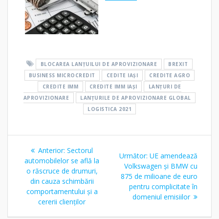
BLOCAREA LANȚUILUI DE APROVIZIONARE
BREXIT
BUSINESS MICROCREDIT
CEDITE IAȘI
CREDITE AGRO
CREDITE IMM
CREDITE IMM IAȘI
LANȚURI DE
APROVIZIONARE
LANȚURILE DE APROVIZIONARE GLOBAL
LOGISTICA 2021
Navigare
Articolul
Anterior:
Sectorul
Articolul
Următor:
UE amendează
în
anterior:
automobilelor se află la
următor:
Volkswagen și BMW cu
o răscruce de drumuri,
875 de milioane de euro
articole
din cauza schimbării
pentru complicitate în
comportamentului și a
domeniul emisiilor
cererii clienților