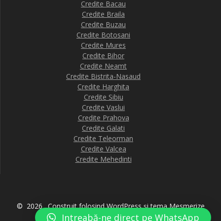
Credite Bacau
Credite Braila
Credite Buzau
Credite Botosani
Credite Mures
Credite Bihor
Credite Neamt
Credite Bistrita-Nasaud
Credite Harghita
Credite Sibiu
Credite Vaslui
Credite Prahova
Credite Galati
Credite Teleorman
Credite Valcea
Credite Mehedinti
© 2026 . Construit folosind WordPress și
tema Mesmerize
Intreabă-ne direct pe WhatsApp