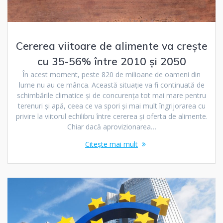
Cererea viitoare de alimente va crește
cu 35-56% între 2010 și 2050
În acest moment, peste 820 de milioane de oameni din
lume nu au ce mânca. Această situație va fi continuată de
schimbările climatice și de concurența tot mai mare pentru
terenuri și apă, ceea ce va spori și mai mult îngrijorarea cu
privire la viitorul echilibru între cererea și oferta de alimente.
Chiar dacă aprovizionarea…
Citește mai mult