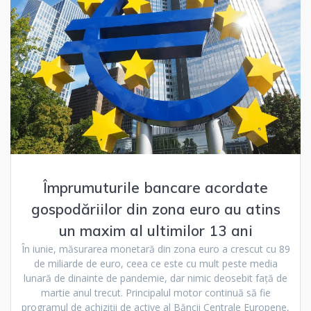
Împrumuturile bancare acordate
gospodăriilor din zona euro au atins
un maxim al ultimilor 13 ani
În iunie, măsurarea monetară din zona euro a crescut cu 89
de miliarde de euro, ceea ce este cu mult peste media
lunară de dinainte de pandemie, dar nimic deosebit față de
martie anul trecut. Principalul motor continuă să fie
programul de achiziții de active al Băncii Centrale Europene,