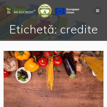
Skip
to
content
Etichetă:
credite