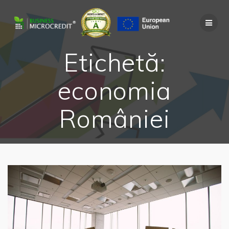
Skip
to
content
Etichetă:
economia
României