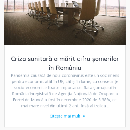
Criza sanitară a mărit cifra șomerilor
în România
Pandemia cauzată de noul coronavirus este un șoc imens
pentru economii, atât în ​​UE, cât și în lume, cu consecințe
socio-economice foarte importante. Rata şomajului în
România înregistrată de Agenţia Naţională de Ocupare a
Forţei de Muncă a fost în decembrie 2020 de 3,38%, cel
mai mare nivel din ultimii 2 ani, însă al treilea…
Citește mai mult