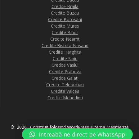
Credite Braila
Credite Buzau
Credite Botosani
Credite Mures
Credite Bihor
Credite Neamt
Credite Bistrita-Nasaud
Credite Harghita
Credite Sibiu
Credite Vaslui
Credite Prahova
Credite Galati
Credite Teleorman
Credite Valcea
Credite Mehedinti
© 2026 . Construit folosind WordPress și
tema Mesmerize
Intreabă-ne direct pe WhatsApp