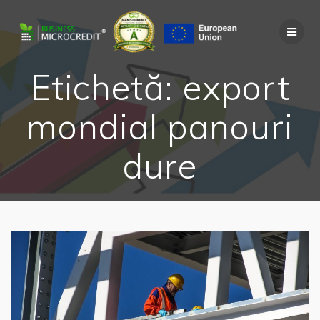
Skip
to
content
Etichetă:
export
mondial panouri
dure