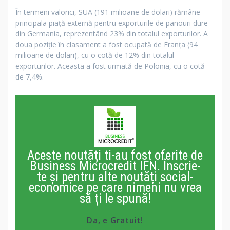
În termeni valorici, SUA (191 milioane de dolari) rămâne
principala piață externă pentru exporturile de panouri dure
din Germania, reprezentând 23% din totalul exporturilor. A
doua poziție în clasament a fost ocupată de Franța (94
milioane de dolari), cu o cotă de 12% din totalul
exporturilor. Aceasta a fost urmată de Polonia, cu o cotă
de 7,4%.
Aceste noutăți ti-au fost oferite de
Business Microcredit IFN. Înscrie-
te și pentru alte noutăți social-
economice pe care nimeni nu vrea
să ți le spună!
Da, e Gratuit!