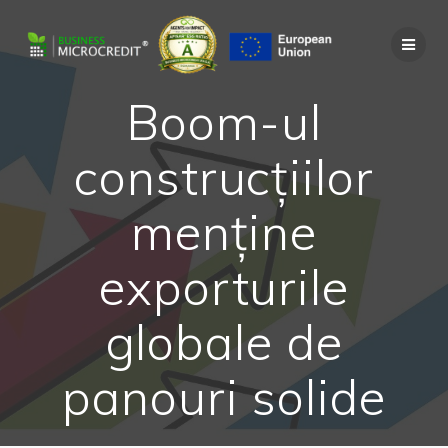
Skip
to
content
Boom-ul
construcțiilor
menține
exporturile
globale de
panouri solide