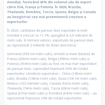
mondial, furnizând 45% din volumul său de export
către SUA, Franța și Polonia. În 2020, Brazilia,
Thailanda, România, Turcia, Spania, Belgia și Canada
au înregistrat cea mai proeminentă creștere a
exporturilor.
În 2020, cantitatea de panouri dure exportate la nivel
mondial a crescut cu +1,1%, ajungând la 3,6 milioane de
metri cubi. În termeni valorici, exporturile de panouri dure
au reprezentat 2 miliarde de dolari anul trecut.
Germania (959 mii metri cubi), urmată la mare distanță de
Franța (426mii metri cubi), Belgia (398mii metri cubi) și
Polonia (394mii metri cubi) au fost cei mai mari exportatori
de panouri dure, cuprinzând împreună 60% din totalul
exporturilor. Următorii exportatori – China (140mii metri
cubi), Brazilia (138mii metri cubi), Rusia (108 mii metri cubi),
Belarus (103 miimetri cubi), Canada (92mii metri cubi),
Thailanda (74mii metri cubi), Turcia (68mii metri cubi),
Spania (67mii metri cubi) și România (64mii metri cubi) – au
reprezentat împreună 24% din totalul exporturilor.