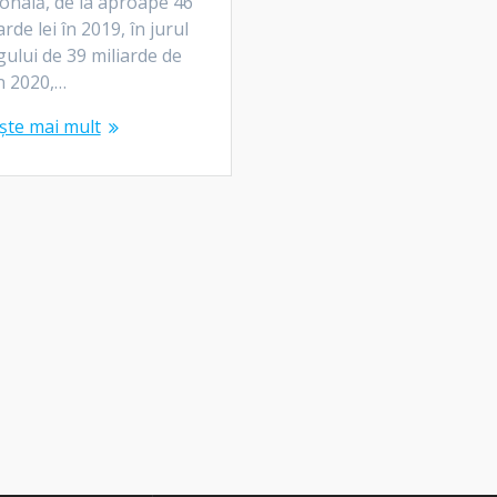
onală, de la aproape 46
arde lei în 2019, în jurul
ului de 39 miliarde de
în 2020,…
ște mai mult