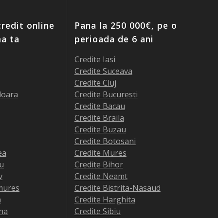
redit online
Pana la 250 000€, pe o
ma ta
perioada de 6 ani
Credite Iasi
Credite Suceava
Credite Cluj
doara
Credite Bucuresti
Credite Bacau
Credite Braila
Credite Buzau
Credite Botosani
ea
Credite Mures
iu
Credite Bihor
v
Credite Neamt
mures
Credite Bistrita-Nasaud
a
Credite Harghita
na
Credite Sibiu