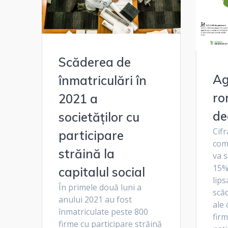
Scăderea de
Ag
înmatriculări în
ro
2021 a
de
societăților cu
Cifr
participare
comp
străină la
va 
15% 
capitalul social
lips
În primele două luni a
scăd
anului 2021 au fost
ale 
înmatriculate peste 800
firm
firme cu participare străină