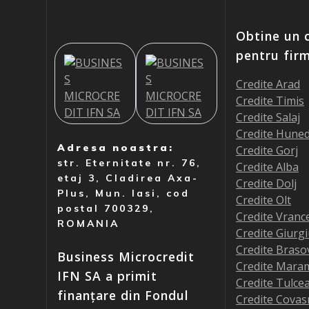
Obtine un c
pentru fir
Credite Arad
Credite Timis
Credite Salaj
Credite Hune
Adresa noastra:
Credite Gorj
str. Eternitate nr. 76,
Credite Alba
etaj 3, Cladirea Axa-
Credite Dolj
Plus, Mun. Iasi, cod
Credite Olt
postal 700329,
Credite Vranc
ROMANIA
Credite Giurg
Credite Braso
Business Microcredit
Credite Mara
IFN SA a primit
Credite Tulce
finanțare din Fondul
Credite Covas