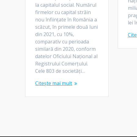
nați
la capitalul social. Numărul
mili
firmelor cu capital străin
prag
nou înfiinţate în România a
lei 
scăzut, în primele două luni
din 2021, cu 10%,
Cite
comparativ cu perioada
similară din 2020, conform
datelor Oficiului Naţional al
Registrului Comerţului.
Cele 803 de societăţi…
Citește mai mult