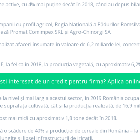
me active, cu 4% mai puține decât în 2018, când au depus bila
mpanii cu profil agricol, Regia Națională a Pădurilor Romsilv
situează Promat Comimpex SRL și Agro-Chinorgi SA.
lizat afaceri însumate în valoare de 6,2 miliarde lei, concent
, la fel ca în 2018, la producția vegetală, cu aproximativ 6,2%
sti interesat de un credit pentru firma? Aplica onlin
 la nivel și mai larg a acestui sector, în 2019 România ocupa
suprafața cultivată, cât și la producția realizată, de 16,9 mi
ost mai mică cu aproximativ 1,8 tone decât în 2018.
o scădere de 40% a producției de cereale din România – la 
ite și lipsei infrastructurii de irigații.