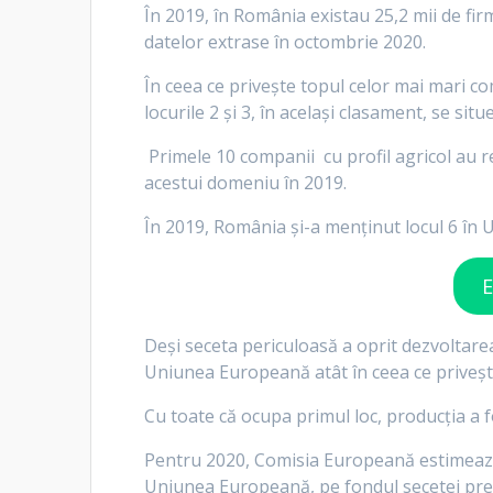
În 2019, în România existau 25,2 mii de fir
datelor extrase în octombrie 2020.
În ceea ce privește topul celor mai mari co
locurile 2 și 3, în același clasament, se 
Primele 10 companii cu profil agricol au rea
acestui domeniu în 2019.
În 2019, România și-a menținut locul 6 în UE
E
Deși seceta periculoasă a oprit dezvoltarea
Uniunea Europeană atât în ceea ce privește 
Cu toate că ocupa primul loc, producția a f
Pentru 2020, Comisia Europeană estimează 
Uniunea Europeană, pe fondul secetei prelung