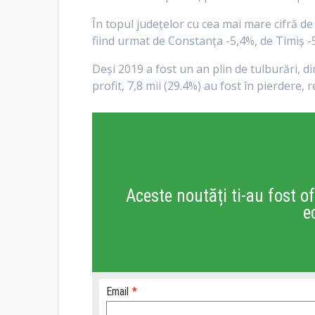
În topul județelor cu cea mai mare cifră de 
fiind urmat de Constanța -5,4%, de Timiș -
Deși 2019 a fost un an plin de tulburări, di
profit, 7,8 mii (29.4%) au fost în pierdere,
Aceste noutăți ti-au fost of
e
Email
*