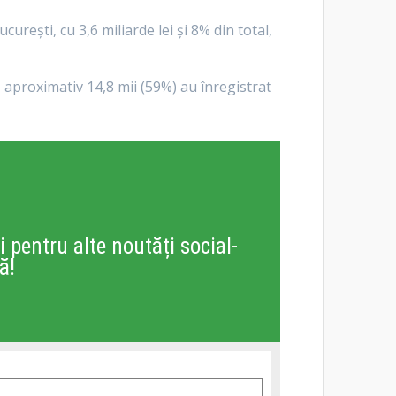
urești, cu 3,6 miliarde lei și 8% din total,
, aproximativ 14,8 mii (59%) au înregistrat
i pentru alte noutăți social-
ă!