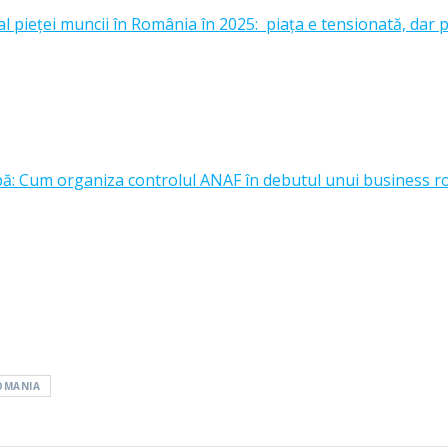
l pieței muncii în România în 2025: piața e tensionată, dar p
upă: Cum organiza controlul ANAF în debutul unui business 
OMANIA