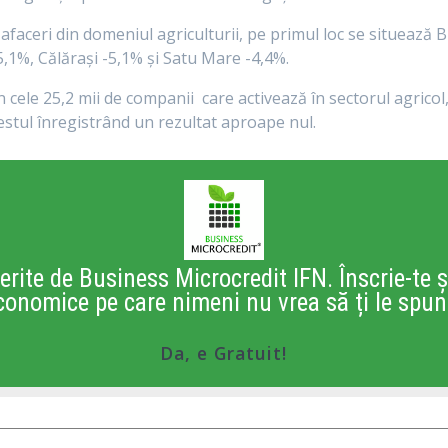
afaceri din domeniul agriculturii, pe primul loc se situează Buc
5,1%, Călărași -5,1% și Satu Mare -4,4%.
n cele 25,2 mii de companii care activează în sectorul agricol
 restul înregistrând un rezultat aproape nul.
erite de Business Microcredit IFN. Înscrie-te ș
conomice pe care nimeni nu vrea să ți le spun
Da, e Gratuit!