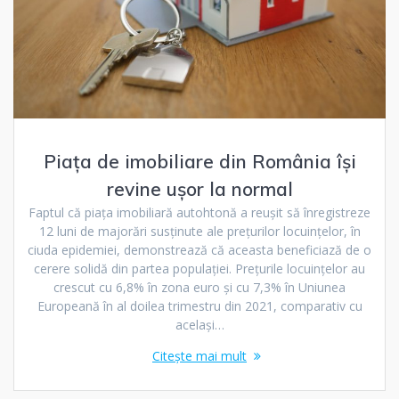
Piața de imobiliare din România își
revine ușor la normal
Faptul că piața imobiliară autohtonă a reușit să înregistreze
12 luni de majorări susținute ale prețurilor locuințelor, în
ciuda epidemiei, demonstrează că aceasta beneficiază de o
cerere solidă din partea populației. Prețurile locuințelor au
crescut cu 6,8% în zona euro și cu 7,3% în Uniunea
Europeană în al doilea trimestru din 2021, comparativ cu
același…
Citește mai mult