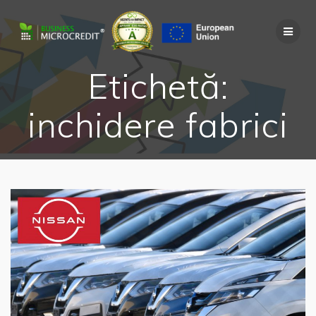
Skip
to
content
Etichetă:
inchidere fabrici