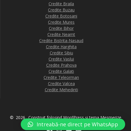
Credite Braila
Credite Buzau
Credite Botosani
Credite Mures
Credite Bihor
Credite Neamt
Credite Bistrita-Nasaud
Credite Harghita
Credite Sibiu
Credite Vaslui
Credite Prahova
Credite Galati
Credite Teleorman
Credite Valcea
Credite Mehedinti
© 2026 . Construit folosind WordPress și
tema Mesmerize
Intreabă-ne direct pe WhatsApp