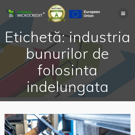
Skip
to
content
Etichetă:
industria
bunurilor de
folosinta
indelungata