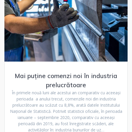
Mai puține comenzi noi în industria
prelucrătoare
În primele nouă luni ale acestui an comparativ cu aceeași
perioada a anului trecut, comenzile noi din industria
prelucrătoare au scăzut cu 8,8%, arată datele Institutului
Național de Statistică. Potrivit statisticii oficiale, în perioada
ianuarie – septembrie 2020, comparativ cu aceeași
perioadă din 2019, au fost înregistrate scăderi, ale
activităților în: industria bunurilor de uz…