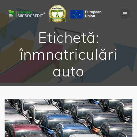
Skip
to
content
Etichetă:
înmnatriculări
auto