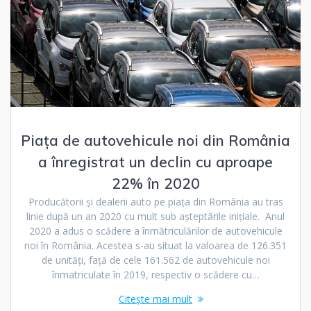
Piaţa de autovehicule noi din România
a înregistrat un declin cu aproape
22% în 2020
Producătorii şi dealerii auto pe piaţa din România au tras
linie după un an 2020 cu mult sub aşteptările iniţiale. Anul
2020 a adus o scădere a înmătriculărilor de autovehicule
noi în România. Acestea s-au situat la valoarea de 126.351
de unităţi, faţă de cele 161.562 de autovehicule noi
înmatriculate în 2019, respectiv o scădere cu…
Citește mai mult