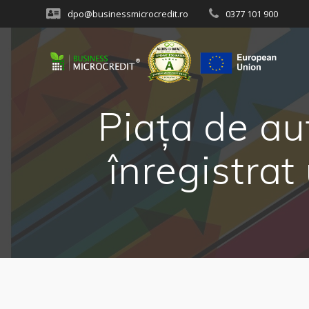
Skip
dpo@businessmicrocredit.ro
0377 101 900
to
content
Piaţa de au
înregistrat