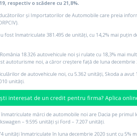
19, respectiv o scădere cu 21,8%.
roducătorilor şi Importatorilor de Automobile care preia info
DRPCIV).
 fost înmatriculate 381.495 de unităţi, cu 14,2% mai puţin d
România 18.326 autovehicule noi şi rulate cu 18,3% mai multe
st autoturisme noi, a căror creştere față de luna decembrie
ulărilor de autovehicule noi, cu 5.362 unităţi, Skoda a avut 
010 unităţi.
ști interesat de un credit pentru firma? Aplica onlin
 înmatriculate mărci de automobile noi are Dacia pe primul l
lkswagen – 9.595 unităţi şi Ford – 7.207 unităţi.
74 unităţi înmatriculate în luna decembrie 2020 sunt cu 5% ma