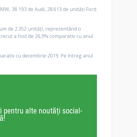
BMW, 38 193 de Audi, 28.613 de unităţi Ford
olum de 2.352 unităţi, reprezentând o
trecut a fost de 26,9% comparativ cu anul
parativ cu decembrie 2019. Pe întreg anul
i pentru alte noutăți social-
ă!