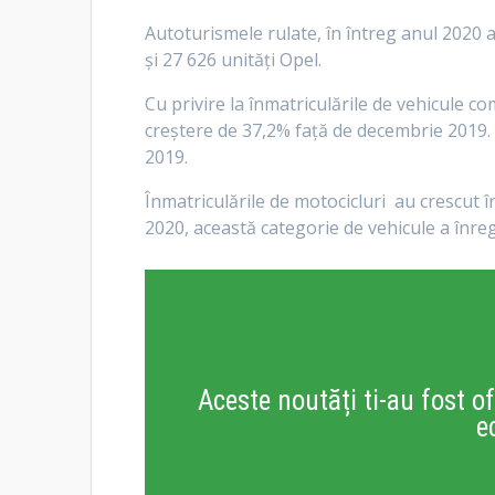
Autoturismele rulate, în întreg anul 2020 
şi 27 626 unităţi Opel.
Cu privire la înmatriculările de vehicule c
creştere de 37,2% faţă de decembrie 2019. 
2019.
Înmatriculările de motocicluri au crescut 
2020, această categorie de vehicule a înreg
Aceste noutăți ti-au fost of
e