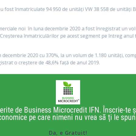
au fost înmatriculate 94 950 de unităţi VW 38 558 de unităţi 
omerciale noi în luna decembrie 2020 a fost înregistrat un v
Creşterea înmatriculărilor pe acest segment pe întreg anul 
în decembrie 2020 cu 370%, la un volum de 1.180 unităţi, com
istrat o creştere de 48,6% faţă de anul 2019.
erite de Business Microcredit IFN. Înscrie-te ș
conomice pe care nimeni nu vrea să ți le spun
Da, e Gratuit!