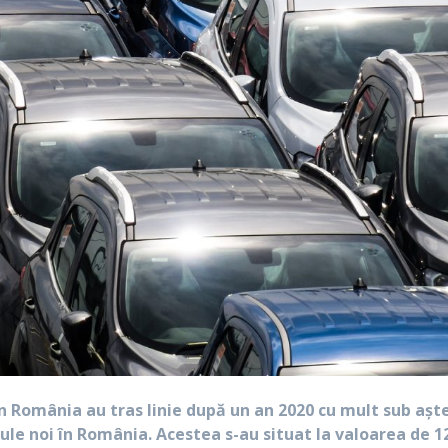
in România au tras linie după un an 2020 cu mult sub aşte
le noi în România. Acestea s-au situat la valoarea de 12