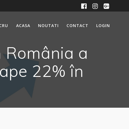
UCRU
ACASA
NOUTATI
CONTACT
LOGIN
in România a
roape 22% în