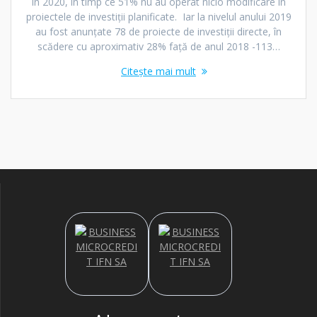
în 2020, în timp ce 51% nu au operat nicio modificare în
proiectele de investiţii planificate. Iar la nivelul anului 2019
au fost anunţate 78 de proiecte de investiţii directe, în
scădere cu aproximativ 28% faţă de anul 2018 -113…
Citește mai mult