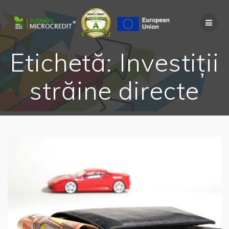
Skip
to
content
Etichetă:
Investiții
străine directe