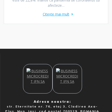
este de 22,8%. Înainte ca pandemia de coronavirus să
afecteze…
Citește mai mult
Adresa noastra:
str. Eternitate nr. 76, etaj 3, Cladirea Axa-
Plus, Mun. Iasi, cod postal 700329, ROMANIA