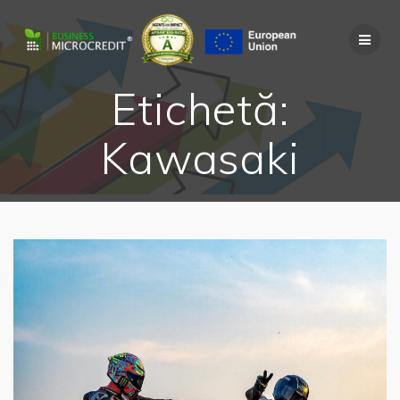
Skip
to
content
Etichetă:
Kawasaki