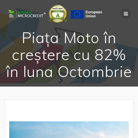
Skip
to
content
Piața Moto în
creștere cu 82%
în luna Octombrie