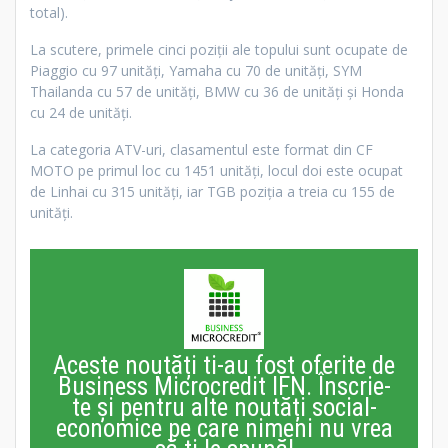
total).
La scutere, primele cinci poziții ale topului sunt ocupate de
Piaggio cu 97 unități, Yamaha cu 70 de unități, SYM
Thailanda cu 57 de unități, BMW cu 36 de unități și Honda
cu 24 de unități.
La categoria ATV-uri, clasamentul este format din CF
MOTO pe primul loc cu 1451 unități, locul doi este ocupat
de Linhai cu 315 unități, iar TGB poziția a treia cu 155 de
unități.
Aceste noutăți ti-au fost oferite de
Business Microcredit IFN. Înscrie-
te și pentru alte noutăți social-
economice pe care nimeni nu vrea