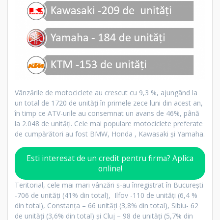
Vânzările de motociclete au crescut cu 9,3 %, ajungând la
un total de 1720 de unități în primele zece luni din acest an,
în timp ce ATV-urile au consemnat un avans de 46%, până
la 2.048 de unități. Cele mai populare motociclete preferate
de cumpărători au fost BMW, Honda , Kawasaki și Yamaha.
Esti interesat de un credit pentru firma? Aplica
online!
Teritorial, cele mai mari vânzări s-au înregistrat în București
-706 de unități (41% din total), Ilfov -110 de unități (6,4 %
din total), Constanța – 66 unități (3,8% din total), Sibiu- 62
de unități (3,6% din total) și Cluj – 98 de unități (5,7% din