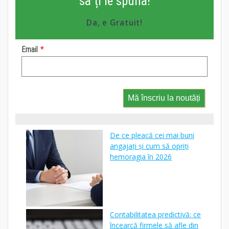
să ți le spună!
Da, e Gratuit!
Email
*
Mă înscriu la noutăți
De ce pleacă cei mai buni
angajați și cum să opriți
hemoragia în 2026
Contabilitatea predictivă: ce
încearcă firmele să afle din