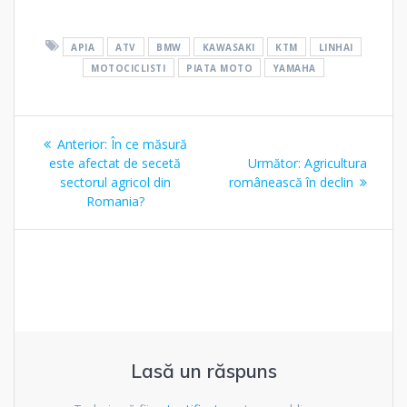
APIA
ATV
BMW
KAWASAKI
KTM
LINHAI
MOTOCICLISTI
PIATA MOTO
YAMAHA
Navigare
Articolul
Anterior:
În ce măsură
în
anterior:
Articolul
este afectat de secetă
Următor:
Agricultura
următor:
sectorul agricol din
românească în declin
articole
Romania?
Lasă un răspuns