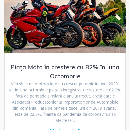
Piața Moto în creștere cu 82% în luna
Octombrie
Vânzările de motociclete au crescut puternic în anul 2020,
iar în luna octombrie piața a înregistrat o creștere de 82,2%
față de perioada similară a anului trecut, arată datele
Asociației Producătorilor și Importatorilor de Automobile
din România. Față de primele zece luni din 2019 avansul
este de 22,8%. Înainte ca pandemia de coronavirus să
afecteze…