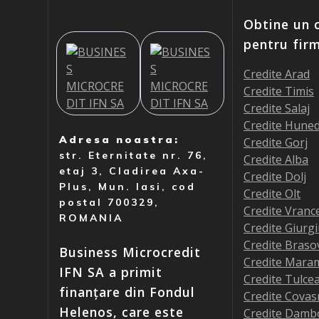
Obtine un c
pentru fir
Credite Arad
Credite Timis
Credite Salaj
Credite Hune
Adresa noastra:
Credite Gorj
str. Eternitate nr. 76,
Credite Alba
etaj 3, Cladirea Axa-
Credite Dolj
Plus, Mun. Iasi, cod
Credite Olt
postal 700329,
Credite Vranc
ROMANIA
Credite Giurg
Credite Braso
Business Microcredit
Credite Mara
IFN SA a primit
Credite Tulce
finanțare din Fondul
Credite Covas
Helenos, care este
Credite Damb