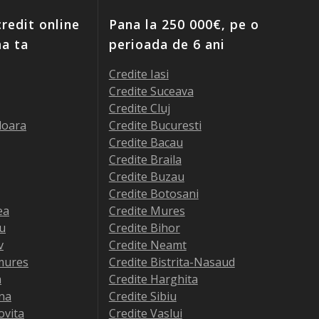
redit online
Pana la 250 000€, pe o
ma ta
perioada de 6 ani
Credite Iasi
Credite Suceava
Credite Cluj
doara
Credite Bucuresti
Credite Bacau
Credite Braila
Credite Buzau
Credite Botosani
ea
Credite Mures
iu
Credite Bihor
v
Credite Neamt
mures
Credite Bistrita-Nasaud
a
Credite Harghita
na
Credite Sibiu
ovita
Credite Vaslui