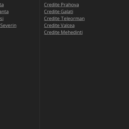
ta
Credite Prahova
anta
Credite Galati
si
Credite Teleorman
-Severin
Credite Valcea
Credite Mehedinti