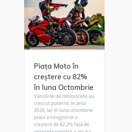
Piața Moto în
creștere cu 82%
în luna Octombrie
Vânzările de motociclete au
crescut puternic în anul
2020, iar în luna octombrie
piața a înregistrat o
creștere de 82,2% față de
perioada similară a anului