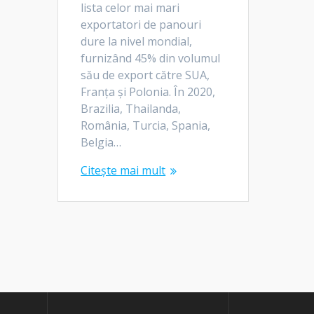
lista celor mai mari
exportatori de panouri
dure la nivel mondial,
furnizând 45% din volumul
său de export către SUA,
Franța și Polonia. În 2020,
Brazilia, Thailanda,
România, Turcia, Spania,
Belgia…
Citește mai mult