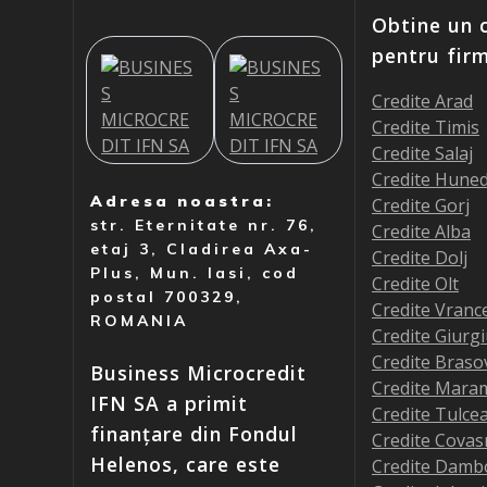
Obtine un c
pentru fir
Credite Arad
Credite Timis
Credite Salaj
Credite Hune
Adresa noastra:
Credite Gorj
str. Eternitate nr. 76,
Credite Alba
etaj 3, Cladirea Axa-
Credite Dolj
Plus, Mun. Iasi, cod
Credite Olt
postal 700329,
Credite Vranc
ROMANIA
Credite Giurg
Credite Braso
Business Microcredit
Credite Mara
IFN SA a primit
Credite Tulce
finanțare din Fondul
Credite Covas
Helenos, care este
Credite Damb