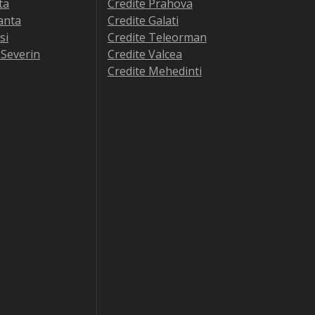
ta
Credite Prahova
anta
Credite Galati
si
Credite Teleorman
-Severin
Credite Valcea
Credite Mehedinti