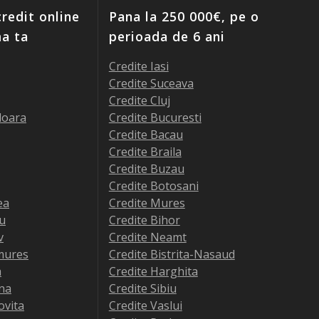
redit online
Pana la 250 000€, pe o
ma ta
perioada de 6 ani
Credite Iasi
Credite Suceava
Credite Cluj
doara
Credite Bucuresti
Credite Bacau
Credite Braila
Credite Buzau
Credite Botosani
ea
Credite Mures
iu
Credite Bihor
v
Credite Neamt
mures
Credite Bistrita-Nasaud
a
Credite Harghita
na
Credite Sibiu
ovita
Credite Vaslui