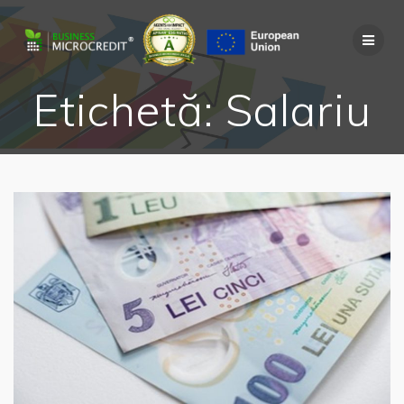
Skip
to
content
Etichetă:
Salariu