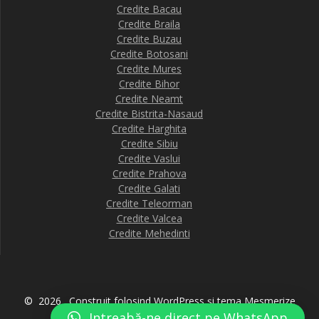
Credite Bacau
Credite Braila
Credite Buzau
Credite Botosani
Credite Mures
Credite Bihor
Credite Neamt
Credite Bistrita-Nasaud
Credite Harghita
Credite Sibiu
Credite Vaslui
Credite Prahova
Credite Galati
Credite Teleorman
Credite Valcea
Credite Mehedinti
© 2026 . Construit folosind WordPress și
tema Mesmerize
Intreabă-ne direct pe WhatsApp