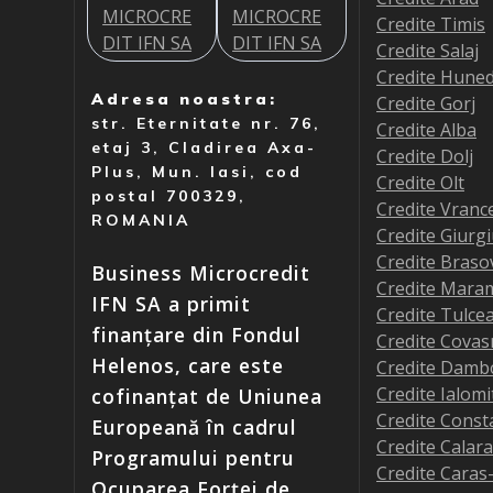
Credite Timis
Credite Salaj
Credite Hune
Adresa noastra:
Credite Gorj
str. Eternitate nr. 76,
Credite Alba
etaj 3, Cladirea Axa-
Credite Dolj
Plus, Mun. Iasi, cod
Credite Olt
postal 700329,
Credite Vranc
ROMANIA
Credite Giurg
Credite Braso
Business Microcredit
Credite Mara
IFN SA a primit
Credite Tulce
finanțare din Fondul
Credite Covas
Helenos, care este
Credite Damb
Credite Ialomi
cofinanțat de Uniunea
Credite Const
Europeană în cadrul
Credite Calara
Programului pentru
Credite Caras
Ocuparea Forței de