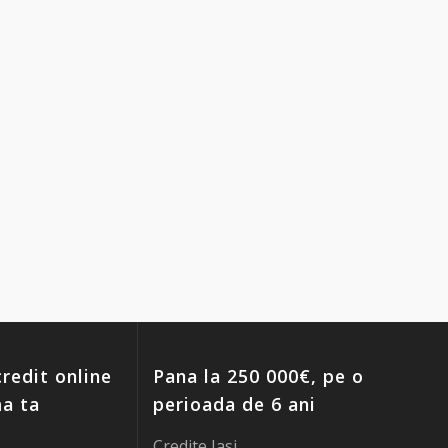
redit online
Pana la 250 000€, pe o
ma ta
perioada de 6 ani
Credite Iasi