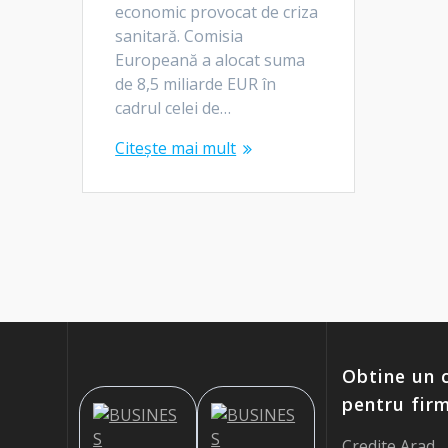
economic provocat de criza
sanitară. Comisia
Europeană a alocat suma
de 8,5 miliarde EUR în
cadrul celei de…
Citește mai mult
Obtine un c
pentru fir
Credite Arad