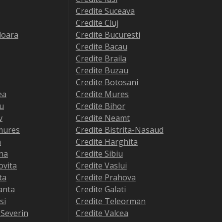
Credite Suceava
Credite Cluj
doara
Credite Bucuresti
Credite Bacau
Credite Braila
Credite Buzau
Credite Botosani
ea
Credite Mures
iu
Credite Bihor
v
Credite Neamt
mures
Credite Bistrita-Nasaud
a
Credite Harghita
na
Credite Sibiu
ovita
Credite Vaslui
ta
Credite Prahova
anta
Credite Galati
si
Credite Teleorman
-Severin
Credite Valcea