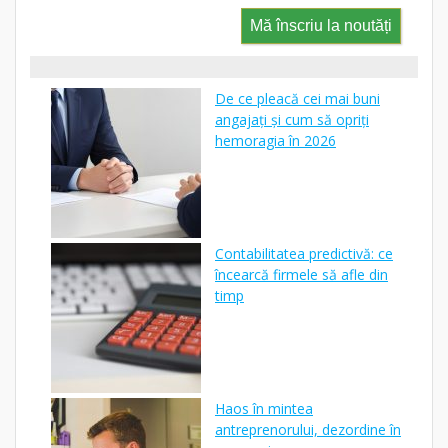
Mă înscriu la noutăți
De ce pleacă cei mai buni
angajați și cum să opriți
hemoragia în 2026
Contabilitatea predictivă: ce
încearcă firmele să afle din
timp
Haos în mintea
antreprenorului, dezordine în