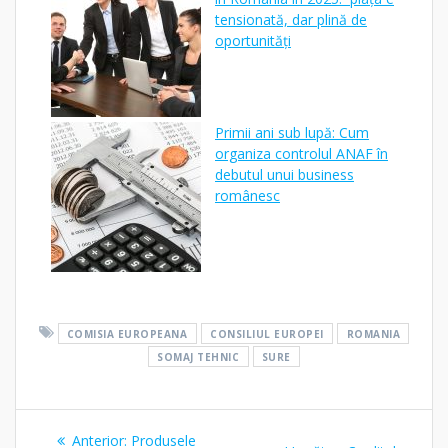
tensionată, dar plină de
oportunități
Primii ani sub lupă: Cum
organiza controlul ANAF în
debutul unui business
românesc
COMISIA EUROPEANA
CONSILIUL EUROPEI
ROMANIA
SOMAJ TEHNIC
SURE
Navigare
Articolul
Anterior:
Produsele