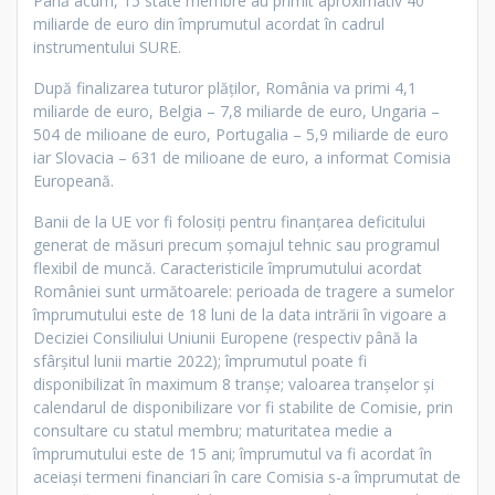
Până acum, 15 state membre au primit aproximativ 40
miliarde de euro din împrumutul acordat în cadrul
instrumentului SURE.
După finalizarea tuturor plăților, România va primi 4,1
miliarde de euro, Belgia – 7,8 miliarde de euro, Ungaria –
504 de milioane de euro, Portugalia – 5,9 miliarde de euro
iar Slovacia – 631 de milioane de euro, a informat Comisia
Europeană.
Banii de la UE vor fi folosiţi pentru finanţarea deficitului
generat de măsuri precum şomajul tehnic sau programul
flexibil de muncă. Caracteristicile împrumutului acordat
României sunt următoarele: perioada de tragere a sumelor
împrumutului este de 18 luni de la data intrării în vigoare a
Deciziei Consiliului Uniunii Europene (respectiv până la
sfârşitul lunii martie 2022); împrumutul poate fi
disponibilizat în maximum 8 tranşe; valoarea tranşelor şi
calendarul de disponibilizare vor fi stabilite de Comisie, prin
consultare cu statul membru; maturitatea medie a
împrumutului este de 15 ani; împrumutul va fi acordat în
aceiaşi termeni financiari în care Comisia s-a împrumutat de