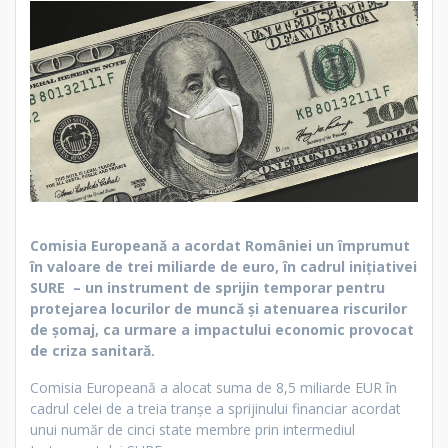
Comisia Europeană a acordat României un împrumut
în valoare de trei miliarde de euro, în cadrul inițiativei
SURE – un instrument de sprijin temporar pentru
protejarea locurilor de muncă şi atenuarea riscurilor
de şomaj, ca urmare a impactului economic provocat
de criza sanitară.
Comisia Europeană a alocat suma de 8,5 miliarde EUR în
cadrul celei de a treia tranșe a sprijinului financiar acordat
unui număr de cinci state membre prin intermediul