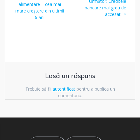
Articolul
Următor:
Creditele
în
anterior:
alimentare – cea mai
următor:
bancare mai greu de
mare creștere din ultimii
accesat!
articole
6 ani
Lasă un răspuns
Trebuie să fii
autentificat
pentru a publica un
comentariu.