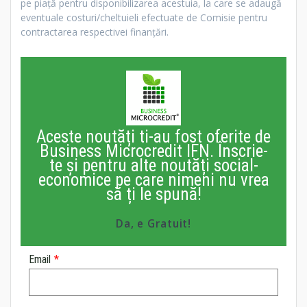
pe piaţă pentru disponibilizarea acestuia, la care se adaugă
eventuale costuri/cheltuieli efectuate de Comisie pentru
contractarea respectivei finanţări.
Aceste noutăți ti-au fost oferite de
Business Microcredit IFN. Înscrie-
te și pentru alte noutăți social-
economice pe care nimeni nu vrea
să ți le spună!
Da, e Gratuit!
Email
*