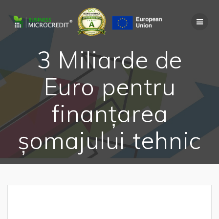
Skip
to
content
3 Miliarde de
Euro pentru
finanţarea
şomajului tehnic