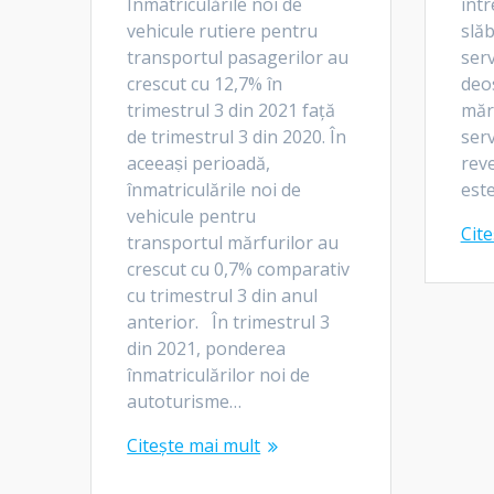
Înmatriculările noi de
într
vehicule rutiere pentru
slăb
transportul pasagerilor au
serv
crescut cu 12,7% în
deo
trimestrul 3 din 2021 faţă
măr
de trimestrul 3 din 2020. În
serv
aceeaṣi perioadă,
rev
înmatriculările noi de
est
vehicule pentru
Cite
transportul mărfurilor au
crescut cu 0,7% comparativ
cu trimestrul 3 din anul
anterior. În trimestrul 3
din 2021, ponderea
înmatriculărilor noi de
autoturisme…
Citește mai mult