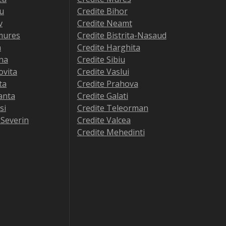
iu
Credite Bihor
v
Credite Neamt
mures
Credite Bistrita-Nasaud
a
Credite Harghita
na
Credite Sibiu
ovita
Credite Vaslui
ta
Credite Prahova
anta
Credite Galati
si
Credite Teleorman
-Severin
Credite Valcea
Credite Mehedinti