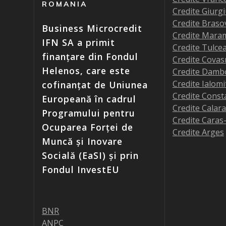
ROMANIA
Credite Giurg
Credite Braso
Business Microcredit
Credite Mara
IFN SA a primit
Credite Tulce
finanțare din Fondul
Credite Covas
Helenos, care este
Credite Damb
Credite Ialomi
cofinanțat de Uniunea
Credite Const
Europeană în cadrul
Credite Calara
Programului pentru
Credite Caras
Ocuparea Forței de
Credite Arges
Muncă și Inovare
Socială (EaSI) și prin
Fondul InvestEU
BNR
ANPC