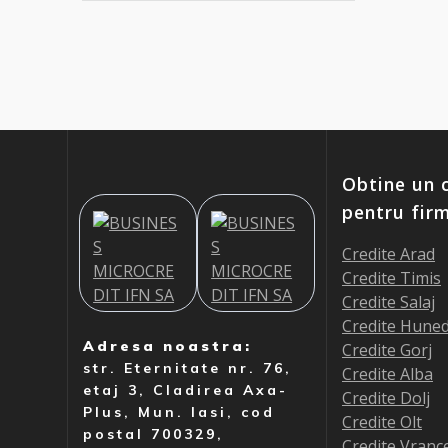
Obtine un c
pentru fir
Credite Arad
Credite Timis
Credite Salaj
Credite Hune
Adresa noastra:
Credite Gorj
str. Eternitate nr. 76,
Credite Alba
etaj 3, Cladirea Axa-
Credite Dolj
Plus, Mun. Iasi, cod
Credite Olt
postal 700329,
Credite Vranc