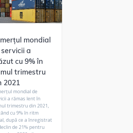
merțul mondial
 servicii a
ăzut cu 9% în
imul trimestru
n 2021
erțul mondial de
icii a rămas lent în
ul trimestru din 2021,
zând cu 9% în ritm
l, după ce a înregistrat
declin de 21% pentru