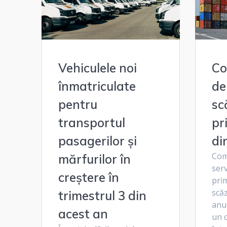
Vehiculele noi
Co
înmatriculate
de
pentru
sc
transportul
pr
pasagerilor și
di
Com
mărfurilor în
serv
creștere în
prim
scă
trimestrul 3 din
anua
acest an
un 