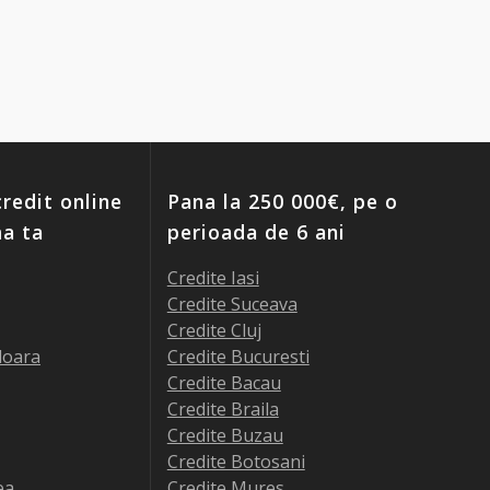
redit online
Pana la 250 000€, pe o
ma ta
perioada de 6 ani
Credite Iasi
Credite Suceava
Credite Cluj
doara
Credite Bucuresti
Credite Bacau
Credite Braila
Credite Buzau
Credite Botosani
ea
Credite Mures