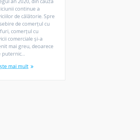
egul an 2020, din cauza
iciunii continue a
iciilor de călătorie. Spre
sebire de comerțul cu
furi, comerțul cu
icii comerciale și-a
enit mai greu, deoarece
e puternic…
ște mai mult