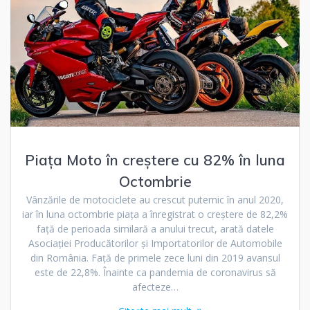
Piața Moto în creștere cu 82% în luna
Octombrie
Vânzările de motociclete au crescut puternic în anul 2020,
iar în luna octombrie piața a înregistrat o creștere de 82,2%
față de perioada similară a anului trecut, arată datele
Asociației Producătorilor și Importatorilor de Automobile
din România. Față de primele zece luni din 2019 avansul
este de 22,8%. Înainte ca pandemia de coronavirus să
afecteze…