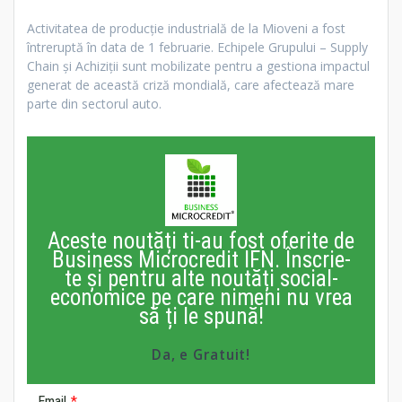
Activitatea de producție industrială de la Mioveni a fost
întreruptă în data de 1 februarie. Echipele Grupului – Supply
Chain și Achiziții sunt mobilizate pentru a gestiona impactul
generat de această criză mondială, care afectează mare
parte din sectorul auto.
Aceste noutăți ti-au fost oferite de
Business Microcredit IFN. Înscrie-
te și pentru alte noutăți social-
economice pe care nimeni nu vrea
să ți le spună!
Da, e Gratuit!
Email
*