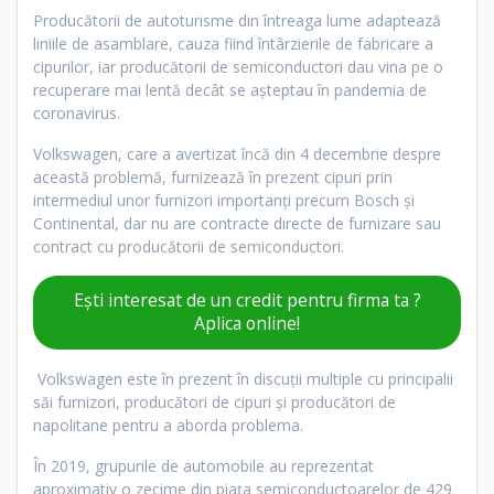
Producătorii de autoturisme din întreaga lume adaptează
liniile de asamblare, cauza fiind întârzierile de fabricare a
cipurilor, iar producătorii de semiconductori dau vina pe o
recuperare mai lentă decât se așteptau în pandemia de
coronavirus.
Volkswagen, care a avertizat încă din 4 decembrie despre
această problemă, furnizează în prezent cipuri prin
intermediul unor furnizori importanți precum Bosch și
Continental, dar nu are contracte directe de furnizare sau
contract cu producătorii de semiconductori.
Ești interesat de un credit pentru firma ta ?
Aplica online!
Volkswagen este în prezent în discuții multiple cu principalii
săi furnizori, producători de cipuri și producători de
napolitane pentru a aborda problema.
În 2019, grupurile de automobile au reprezentat
aproximativ o zecime din piața semiconductoarelor de 429