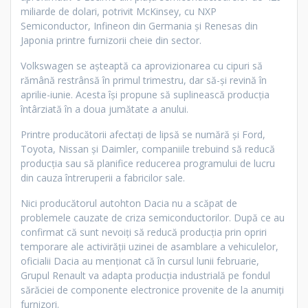
miliarde de dolari, potrivit McKinsey, cu NXP
Semiconductor, Infineon din Germania și Renesas din
Japonia printre furnizorii cheie din sector.
Volkswagen se așteaptă ca aprovizionarea cu cipuri să
rămână restrânsă în primul trimestru, dar să-și revină în
aprilie-iunie. Acesta își propune să suplinească producția
întârziată în a doua jumătate a anului.
Printre producătorii afectați de lipsă se numără și Ford,
Toyota, Nissan și Daimler, companiile trebuind să reducă
producția sau să planifice reducerea programului de lucru
din cauza întreruperii a fabricilor sale.
Nici producătorul autohton Dacia nu a scăpat de
problemele cauzate de criza semiconductorilor. După ce au
confirmat că sunt nevoiți să reducă producția prin opriri
temporare ale activirății uzinei de asamblare a vehiculelor,
oficialii Dacia au menționat că în cursul lunii februarie,
Grupul Renault va adapta producția industrială pe fondul
sărăciei de componente electronice provenite de la anumiți
furnizori.