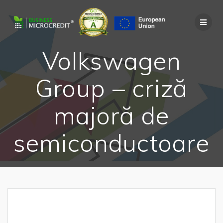
Skip
to
content
Volkswagen
Group – criză
majoră de
semiconductoare