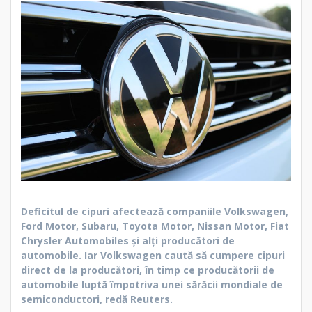
Deficitul de cipuri afectează companiile Volkswagen,
Ford Motor, Subaru, Toyota Motor, Nissan Motor, Fiat
Chrysler Automobiles şi alţi producători de
automobile. Iar Volkswagen caută să cumpere cipuri
direct de la producători, în timp ce producătorii de
automobile luptă împotriva unei sărăcii mondiale de
semiconductori, redă Reuters.