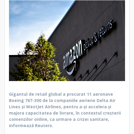
Gigantul de retail global a procurat 11 aeronave
Boeing 767-300 de la companiile aeriene Delta Air
Lines şi WestJet Airlines, pentru a-şi accelera şi
majora capacitatea de livrare, în contextul creşterii
comenzilor online, ca urmare a crizei sanitare,
informează Reuters.