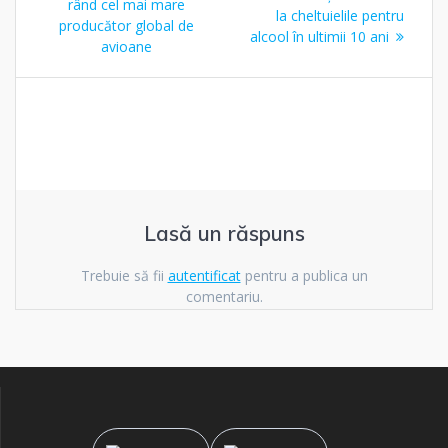
rând cel mai mare
la cheltuielile pentru
articole
producător global de
alcool în ultimii 10 ani
avioane
Lasă un răspuns
Trebuie să fii
autentificat
pentru a publica un
comentariu.