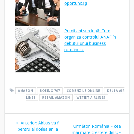
oportunități
Primii ani sub lupă: Cum
organiza controlul ANAF în
debutul unui business
românesc
AMAZON
BOEING 767
COMENZILE ONLINE
DELTA AIR
LINES
RETAIL AMAZON
WETJET AIRLINES
Navigare
Articolul
Anterior:
Airbus va fi
Articolul
Următor:
România – cea
în
anterior:
pentru al doilea an la
următor:
mai mare creștere din UE