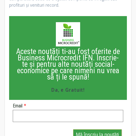
profituri şi venituri record.
Aceste noutăți ti-au fost oferite de
Business Microcredit IFN. Înscrie-
te și pentru alte noutăți social-
economice pe care nimeni nu vrea
să ți le spună!
Da, e Gratuit!
Email
*
Mă înscriu la noutăți