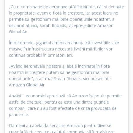
„Cu o combinație de aeronave atât închiriate, cât și deținute
în proprietate, avem o flotă în creștere, iar acest lucru ne
permite să gestionăm mai bine operațiunile noastre”, a
declarat atunci, Sarah Rhoads, vicepreședinte Amazon
Global Air.
În octombrie, gigantul american anunţa că investiţiile sale
masive în infrastructura necesară livrării mărfurilor vor
continua probabil în următorii ani.
„Având aeronavele noastre şi altele închiriate în flota
noastră în creştere putem să ne gestionăm mai bine
operaţiunile”, a afirmat Sarah Rhoads, vicepreşedinte
Amazon Global Air.
Analiştii economici apreciază că Amazon îşi poate permite
astfel de cheltuieli pentru că este una dintre puţinele
companii care nu au fost afectate de criza provocată de
pandemie.
Oamenii au apelat la serviciile Amazon pentru diverse
cumpărături, ceea ce a ajutat compania să înregistreze