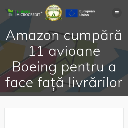
Skip
to
content
Amazon cumpără
11 avioane
Boeing pentru a
face față livrărilor