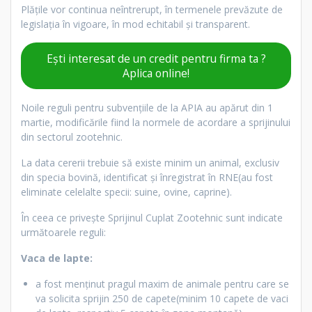
Plățile vor continua neîntrerupt, în termenele prevăzute de
legislația în vigoare, în mod echitabil și transparent.
Ești interesat de un credit pentru firma ta ?
Aplica online!
Noile reguli pentru subvențiile de la APIA au apărut din 1
martie, modificările fiind la normele de acordare a sprijinului
din sectorul zootehnic.
La data cererii trebuie să existe minim un animal, exclusiv
din specia bovină, identificat și înregistrat în RNE(au fost
eliminate celelalte specii: suine, ovine, caprine).
În ceea ce privește Sprijinul Cuplat Zootehnic sunt indicate
următoarele reguli:
Vaca de lapte:
a fost menținut pragul maxim de animale pentru care se
va solicita sprijin 250 de capete(minim 10 capete de vaci