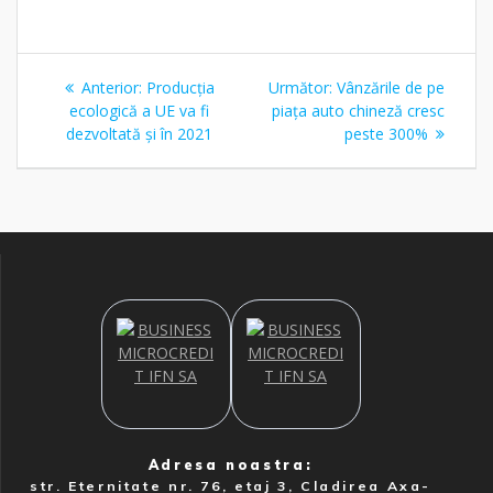
Navigare
Articolul
Articolul
Anterior:
Producția
Următor:
Vânzările de pe
în
anterior:
următor:
ecologică a UE va fi
piața auto chineză cresc
dezvoltată și în 2021
peste 300%
articole
Adresa noastra:
str. Eternitate nr. 76, etaj 3, Cladirea Axa-