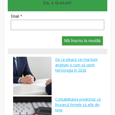
Da, e Gratuit!
Email
*
Mă înscriu la noutăți
De ce pleacă cei mai buni
angajați și cum să opriți
hemoragia în 2026
Contabilitatea predictivă: ce
încearcă firmele să afle din
timp