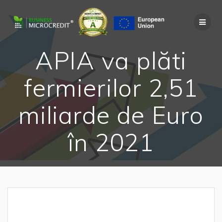
Skip
to
content
APIA va plăti
fermierilor 2,51
miliarde de Euro
în 2021