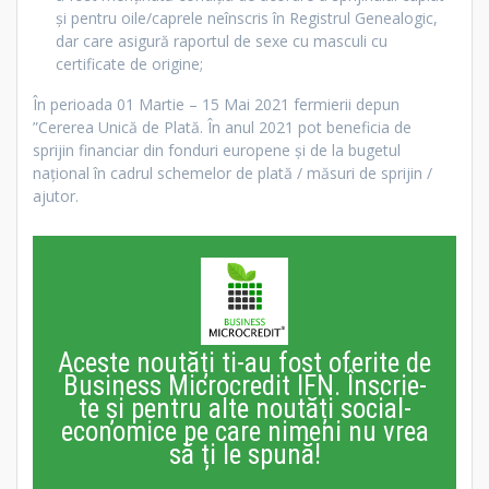
și pentru oile/caprele neînscris în Registrul Genealogic,
dar care asigură raportul de sexe cu masculi cu
certificate de origine;
În perioada 01 Martie – 15 Mai 2021 fermierii depun
”Cererea Unică de Plată. În anul 2021 pot beneficia de
sprijin financiar din fonduri europene și de la bugetul
național în cadrul schemelor de plată / măsuri de sprijin /
ajutor.
Aceste noutăți ti-au fost oferite de
Business Microcredit IFN. Înscrie-
te și pentru alte noutăți social-
economice pe care nimeni nu vrea
să ți le spună!