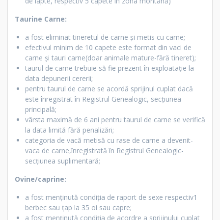
de lapte, respectiv 5 capete în zona montană)
Taurine Carne:
a fost eliminat tineretul de carne și metis cu carne;
efectivul minim de 10 capete este format din vaci de
carne și tauri carne(doar animale mature-fără tineret);
taurul de carne trebuie să fie prezent în exploatație la
data depunerii cererii;
pentru taurul de carne se acordă sprijinul cuplat dacă
este înregistrat în Registrul Genealogic, secțiunea
principală;
vârsta maximă de 6 ani pentru taurul de carne se verifică
la data limită fără penalizări;
categoria de vacă metisă cu rase de carne a devenit-
vaca de carne,înregistrată în Registrul Genealogic-
secțiunea suplimentară;
Ovine/caprine:
a fost menținută condiția de raport de sexe respectiv1
berbec sau țap la 35 oi sau capre;
a fost menținută condiția de acordre a sprijinului cuplat