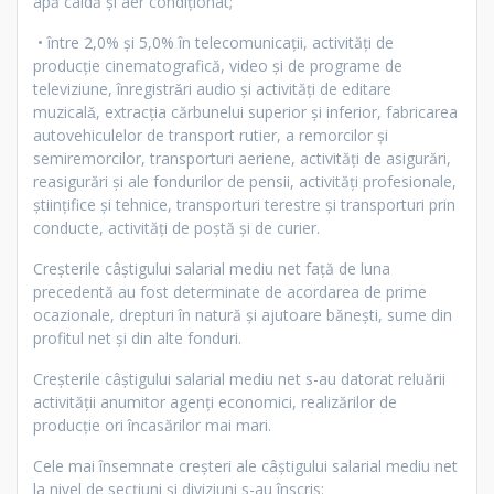
apă caldă şi aer condiţionat;
• între 2,0% şi 5,0% în telecomunicaţii, activităţi de
producţie cinematografică, video şi de programe de
televiziune, înregistrǎri audio şi activităţi de editare
muzicalǎ, extracţia cărbunelui superior şi inferior, fabricarea
autovehiculelor de transport rutier, a remorcilor şi
semiremorcilor, transporturi aeriene, activităţi de asigurări,
reasigurări şi ale fondurilor de pensii, activităţi profesionale,
ştiinţifice şi tehnice, transporturi terestre şi transporturi prin
conducte, activităţi de poştă şi de curier.
Creşterile câştigului salarial mediu net faţă de luna
precedentă au fost determinate de acordarea de prime
ocazionale, drepturi în natură şi ajutoare băneşti, sume din
profitul net şi din alte fonduri.
Creşterile câştigului salarial mediu net s-au datorat reluării
activităţii anumitor agenţi economici, realizărilor de
producţie ori încasărilor mai mari.
Cele mai însemnate creşteri ale câştigului salarial mediu net
la nivel de secţiuni și diviziuni s-au înscris: