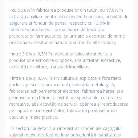
• cu 53,6% în fabricarea produselor din tutun, cu 17,8% în
activităţi auxiliare pentru intermedieri financiare, activităţi de
asigurare şi fonduri de pensii, respectiv cu 13,0% în
fabricarea produselor farmaceutice de bază şi a
preparatelor farmaceutice, ca urmare a acordării de prime
ocazionale, drepturi în natură şi sume din alte fonduri;
• între 3,0% şi 6,5% în fabricarea calculatoarelor şi a
produselor electronice şi optice, alte activităţi extractive,
activităţi de editare, tranzacţii imobiliare;
• între 1,0% şi 3,0% în silvicultură şi exploatare forestieră
(inclusiv pescuit şi acvacultură), industria metalurgică,
fabricarea echipamentelor electrice, fabricarea hârtiei şi a
produselor din hârtie, activităţi de spectacole, culturale şi
recreative, alte activităţi de servicii, tipărirea şi reproducerea
pe suporturi a înregistrărilor, fabricarea produselor din
cauciuc şi mase plastice.
În sectorul bugetar s-au înregistrat scăderi ale câştigului
salarial mediu net faţă de luna precedentă în sănătate şi