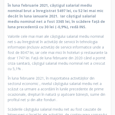
În luna februarie 2021, câştigul salarial mediu
nominal brut a înregistrat 5497 lei, cu 52 lei mai mic
decât în luna ianuarie 2021. Iar câştigul salarial
mediu nominal net a fost 3365 lei, în scădere faţă de
luna precedentă cu 30 lei (-0,9%), redă INS.
Valorile cele mai mari ale câştigului salarial mediu nominal
net s-au înregistrat în activităţi de servicii în tehnologia
informaţiei (inclusiv activităţi de servicii informatice unde a
fost de 8047 lei, iar cele mai mici în hoteluri şi restaurante la
doar 1747 lei. Față de luna februarie din 2020 când a pornit
criza sanitară, câştigul salarial mediu nominal net a crescut
cu 5,1% .
În luna februarie 2021, în majoritatea activităţilor din
sectorul economic , nivelul câştigului salarial mediu net a
scăzut ca urmare a acordării în lunile precedente de prime
ocazionale, drepturi în natură şi ajutoare băneşti, sume din
profitul net şi din alte fonduri .
Scăderile câştigului salarial mediu net au fost cauzate de
întreruperi și încetări ale activităţii, de continuarea şomajului