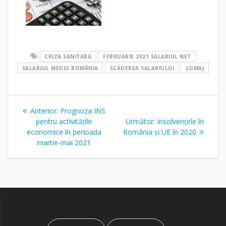
CRIZA SANITARĂ
FEBRUARIE 2021 SALARIUL NET
SALARIUL MEDIU ROMÂNIA
SCĂDEREA SALARIULUI
ȘOMAJ
Navigare
Articolul
Anterior:
Prognoza INS
în
anterior:
Articolul
pentru activitățile
Următor:
Insolvențele în
următor:
economice în perioada
România și UE în 2020
articole
martie-mai 2021