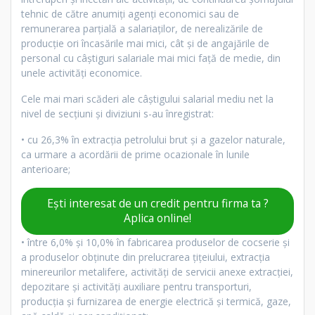
tehnic de către anumiţi agenţi economici sau de
remunerarea parţială a salariaţilor, de nerealizările de
producţie ori încasările mai mici, cât şi de angajările de
personal cu câştiguri salariale mai mici faţă de medie, din
unele activităţi economice.
Cele mai mari scăderi ale câştigului salarial mediu net la
nivel de secţiuni și diviziuni s-au înregistrat:
• cu 26,3% în extracţia petrolului brut şi a gazelor naturale,
ca urmare a acordării de prime ocazionale în lunile
anterioare;
Ești interesat de un credit pentru firma ta ?
Aplica online!
• între 6,0% şi 10,0% în fabricarea produselor de cocserie şi
a produselor obţinute din prelucrarea ţiţeiului, extracţia
minereurilor metalifere, activităţi de servicii anexe extracţiei,
depozitare şi activităţi auxiliare pentru transporturi,
producţia şi furnizarea de energie electrică şi termică, gaze,