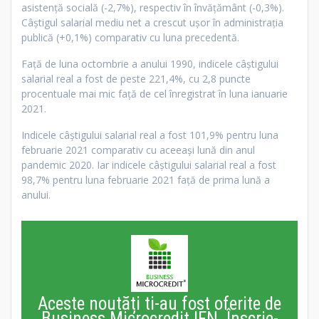
asistenţă socială (-2,7%), respectiv în învăţământ (-0,3%).
Câştigul salarial mediu net a crescut uşor în administraţia
publică (+0,1%) comparativ cu luna precedentă.
Faţă de luna octombrie a anului 1990, indicele câştigului
salarial real a fost de peste 221,4%, cu 2,8 puncte
procentuale mai mic faţă de cel înregistrat în luna ianuarie
2021.
Indicele câştigului salarial real a fost 101,9% pentru luna
februarie 2021 comparativ cu aceeași lună din anul
pandemic 2020. Iar indicele câştigului salarial real a fost
98,7% pentru luna februarie 2021 faţă de prima lună a
anului.
Aceste noutăți ti-au fost oferite de
Business Microcredit IFN. Înscrie-