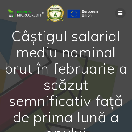
Skip
to
content
Câștigul salarial
mediu nominal
brut în februarie a
scăzut
semnificativ față
de prima lună a