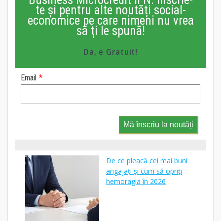
te și pentru alte noutăți social-
economice pe care nimeni nu vrea
să ți le spună!
Da, e Gratuit!
Email
*
Mă înscriu la noutăți
De ce pleacă cei mai buni
angajați și cum să opriți
hemoragia în 2026